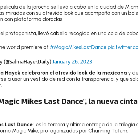
película de la jarocha se llevó a cabo en la ciudad de Miam
as miradas con su atrevido look que acompañó con un bol
ón con plataforma doradas.
el protagonista, llevó cabello recogido en una cola de cabal
he world premiere of
#MagicMikesLastDance
pic.twitter.
ly (@SalmaHayekDaily)
January 26, 2023
a Hayek celebraron el atrevido look de la mexicana
y de
rse a usar un vestido de red con la transparencia, y que sól
.
Magic Mikes Last Dance", la nueva cint
es Last Dance"
es la tercera y última entrega de la trilogí
omo Magic Mike, protagonizadas por Channing Tatum.