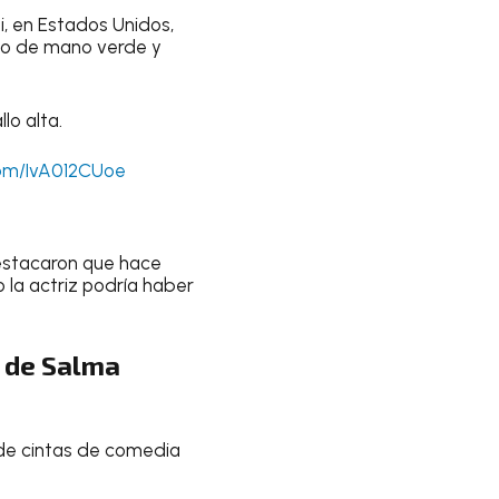
i, en Estados Unidos,
so de mano verde y
lo alta.
com/IvA012CUoe
stacaron que hace
o la actriz podría haber
a de Salma
a de cintas de comedia