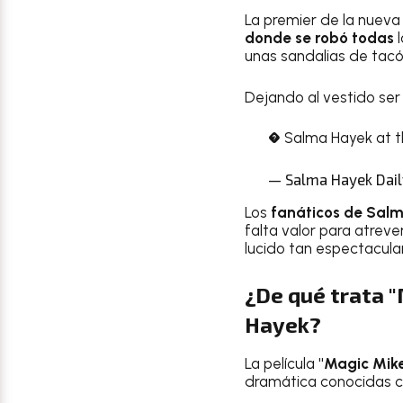
La premier de la nueva 
donde se robó todas
l
unas sandalias de tac
Dejando al vestido ser 
� Salma Hayek at t
— Salma Hayek Dai
Los
fanáticos de Salm
falta valor para atreve
lucido tan espectacular
¿De qué trata "
Hayek?
La película
"Magic Mik
dramática conocidas c