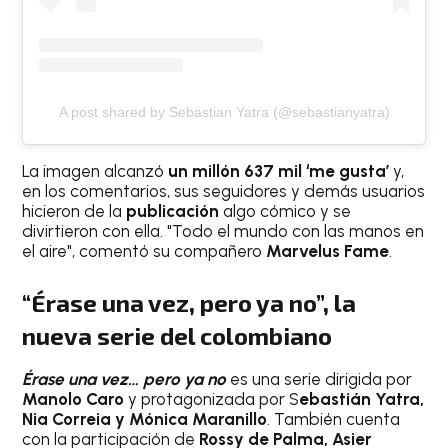
A post shared by Sebastian Yatra (@sebastianyatra)
La imagen alcanzó
un millón 637 mil ‘me gusta’
y,
en los comentarios, sus seguidores y demás usuarios
hicieron de la
publicación
algo cómico y se
divirtieron con ella. "Todo el mundo con las manos en
el aire", comentó su compañero
Marvelus Fame
.
“Érase una vez, pero ya no”, la
nueva serie del colombiano
Érase una vez… pero ya no
es una serie dirigida por
Manolo Caro
y protagonizada por S
ebastián Yatra,
Nia Correia y Mónica Maranillo
. También cuenta
con la participación de
Rossy de Palma, Asier