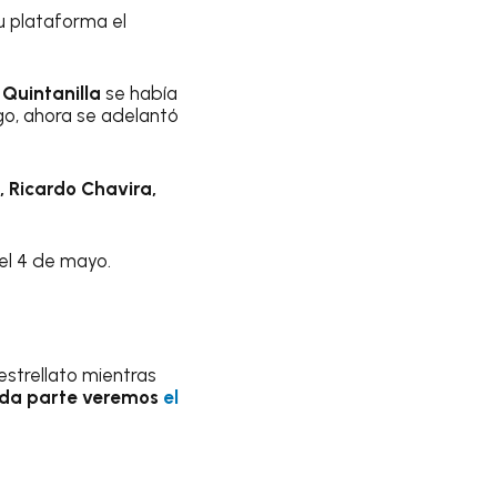
u plataforma el
 Quintanilla
se había
go, ahora se adelantó
, Ricardo Chavira,
 el 4 de mayo.
estrellato mientras
nda parte veremos
el