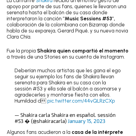
La cantante
Shakira
recibió un emotivo gesto de
apoyo por parte de sus fans, quienes le llevaron una
serenata hasta el balcón de su casa donde
interpretaron la canción
"Music Sessions #53",
colaboración de la colombiana con Bizarrap donde
habla de su expareja, Gerard Piqué, y su nueva novia
Clara Chía.
Fue la propia
Shakira quien compartió el momento
a través de una Stories en su cuenta de Instagram.
Deberían muchos artistas que les gana el ego
seguir su ejemplo los fans de Shakira llevan
serenata para Shakira en su casa con la
sessión #53 y ella sale al balcón a asomarse y
agradecerles y montarse fiesta con ellos.
Humildad d
pic.twitter.com/44vQLRzCXp
— Shakira carla Shakira en español. sessión
#53 � (@shakiracarla)
January 15, 2023
Algunos fans acudieron a la
casa de la intérprete