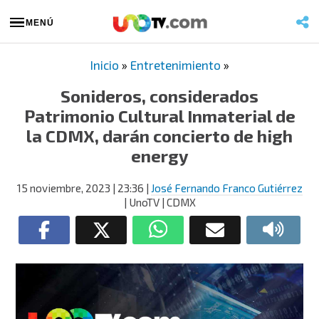
MENÚ
Inicio
»
Entretenimiento
»
Sonideros, considerados
Patrimonio Cultural Inmaterial de
la CDMX, darán concierto de high
energy
15 noviembre, 2023
| 23:36
|
José Fernando Franco Gutiérrez
| UnoTV | CDMX