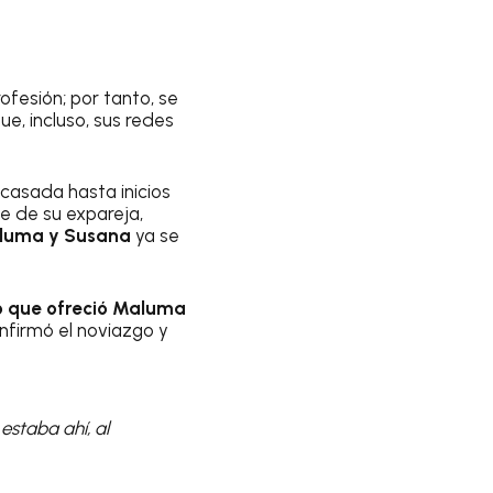
fesión; por tanto, se
ue, incluso, sus redes
casada hasta inicios
se de su expareja,
luma y Susana
ya se
o que ofreció Maluma
onfirmó el noviazgo y
staba ahí, al