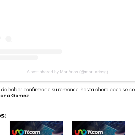
A post shared by Mar Arias (@mar_ariasg)
r de haber confirmado su romance, hasta ahora poco se c
sana Gómez.
s: