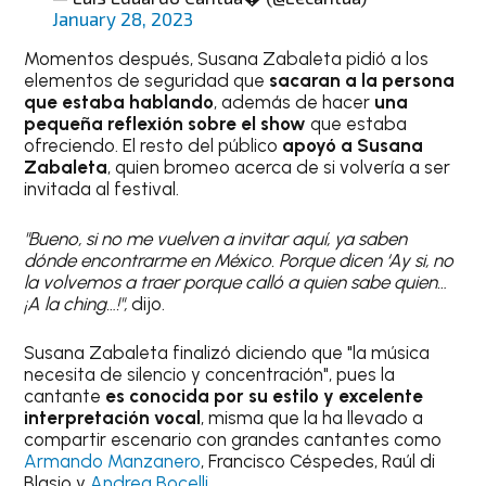
January 28, 2023
Momentos después, Susana Zabaleta pidió a los
elementos de seguridad que
sacaran a la persona
que estaba hablando
, además de hacer
una
pequeña reflexión
sobre el show
que estaba
ofreciendo. El resto del público
apoyó a Susana
Zabaleta
, quien bromeo acerca de si volvería a ser
invitada al festival.
"Bueno, si no me vuelven a invitar aquí, ya saben
dónde encontrarme en México. Porque dicen ‘Ay si, no
la volvemos a traer porque calló a quien sabe quien…
¡A la ching…!",
dijo.
Susana Zabaleta finalizó diciendo que "la música
necesita de silencio y concentración", pues la
cantante
es conocida por su
estilo y excelente
interpretación vocal
, misma que la ha llevado a
compartir escenario con grandes cantantes como
Armando Manzanero
, Francisco Céspedes, Raúl di
Blasio y
Andrea Bocelli
.