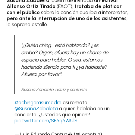
Susana Zabaleta
, quien fue invitada al
Festival
Alfonso Ortiz Tirado
(FAOT),
trataba de platicar
con el público
sobre la canción que iba a interpretar,
pero ante la interrupción de uno de los asistentes
,
la soprano estalló.
"¿Quién ching… está hablando? ¿es
arriba? Oigan, afuera hay un chorro de
espacio para hablar. O sea, estamos
haciendo silencio para ti ¿ya hablaste?
Afuera, por favor".
Susana Zabaleta, actriz y cantante.
#achingarasumadre
asi remató
@SusanaZabaleta
a quien hablaba en un
concierto. ¿Ustedes que opinan?
pic.twitter.com/SF5q5WiUlS
— Luis Eduardo Cantua� (@Lecantua)