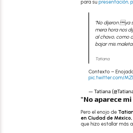
para su
presentación, p
"No dijeron ya s
mera hora nos dije
al chavo, como de
bajar mis maletas
Tatiana.
Contexto – Enojad
pic.twitter.com/M
— Tatiana (@Tatian
"No aparece mi 
Pero el enojo de
Tatia
en Ciudad de México,
que hizo estallar más a 