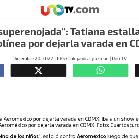
superenojada": Tatiana estall
olínea por dejarla varada en 
Diciembre 20, 2022
| 10:57
| alejandra-guzman
| Uno TV
 Aeroméxico por dejarla varada en CDMX. Foto: Cuartoscur
eina de los niños"
, estalló contra
Aeroméxico
luego de que 