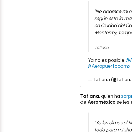
"No aparece mi m
según esto la mal
en Ciudad del Ca
Monterrey, tampo
Tatiana.
Ya no es posible
@A
#Aeropuertocdmx
— Tatiana (@Tatian
.
Tatiana
, quien ha
sorp
de
Aeroméxico
se les
"Ya les dimos el t
todo para mi sho