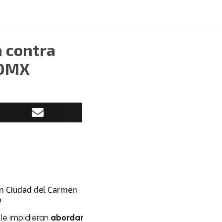
a contra
CDMX
o
le impidieran
abordar