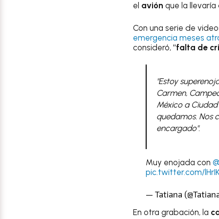
el
avión
que la llevaría
Con una serie de video
emergencia meses atr
consideró,
"falta de cri
"Estoy superenoj
Carmen, Campech
México a Ciudad d
quedamos. Nos cer
encargado".
Muy enojada con
@
pic.twitter.com/lHr
— Tatiana (@Tatian
En otra grabación, la
c