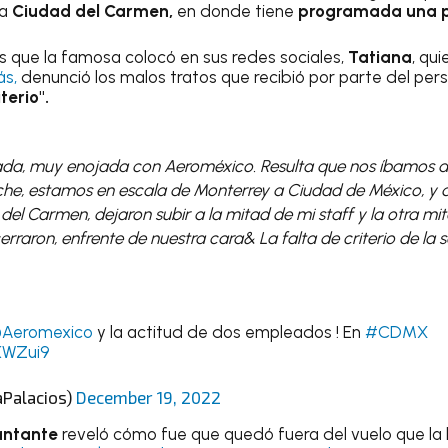
 a
Ciudad del Carmen,
en donde tiene
programada una p
s que la famosa colocó en sus redes sociales,
Tatiana
, qu
ás,
denunció los malos tratos que recibió por parte del perso
terio".
ada, muy enojada con Aeroméxico. Resulta que nos íbamos a
e, estamos en escala de Monterrey a Ciudad de México, y 
el Carmen, dejaron subir a la mitad de mi staff y la otra mi
raron, enfrente de nuestra cara& La falta de criterio de la s
Aeromexico
y la actitud de dos empleados ! En
#CDMX
IKWZui9
aPalacios)
December 19, 2022
antante
reveló cómo fue que quedó fuera del vuelo que la 