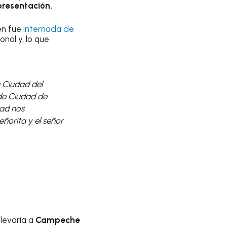
resentación.
ien fue
internada de
nal y, lo que
 Ciudad del
de Ciudad de
tad nos
eñorita y el señor
llevaría a
Campeche