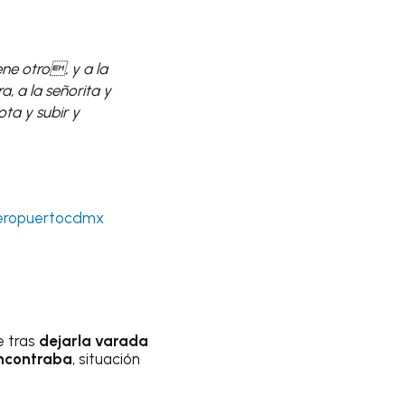
ene otro, y a la
a, a la señorita y
ta y subir y
ropuertocdmx
e tras
dejarla varada
ncontraba
, situación