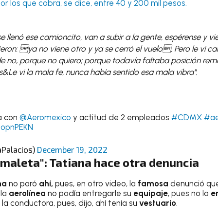
or los que cobra, se dice, entre 40 y 200 mil pesos.
e llenó ese camioncito, van a subir a la gente, espérense y vi
ron: ya no viene otro y ya se cerró el vuelo. Pero le vi car
 no, porque no quiero; porque todavía faltaba posición remo
&Le vi la mala fe, nunca había sentido esa mala vibra".
a con
@Aeromexico
y actitud de 2 empleados
#CDMX
#ae
ZIopnPEKN
aPalacios)
December 19, 2022
maleta": Tatiana hace otra denuncia
na
no paró
ahí,
pues, en otro video, la
famosa
denunció qu
la
aerolínea
no podía entregarle su
equipaje
, pues no lo
e
la conductora, pues, dijo, ahí tenía su
vestuario
.