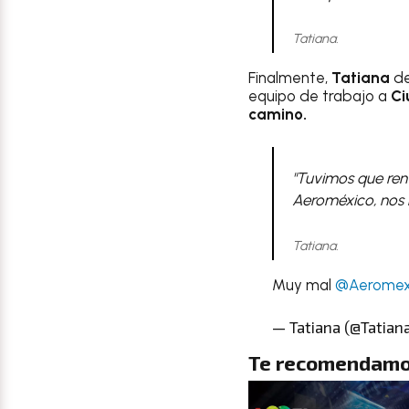
Tatiana.
Finalmente,
Tatiana
de
equipo de trabajo a
Ci
camino.
"Tuvimos que rent
Aeroméxico, nos h
Tatiana.
Muy mal
@Aeromex
— Tatiana (@Tatian
Te recomendamo