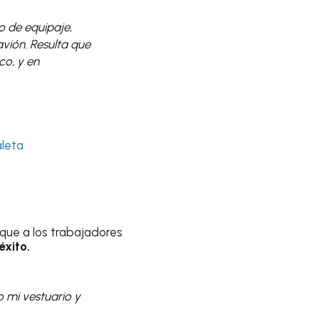
 de equipaje,
avión. Resulta que
o, y en
leta
ó que a los trabajadores
éxito.
go mi vestuario y