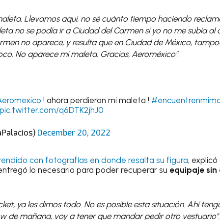
aleta. Llevamos aquí, no sé cuánto tiempo haciendo reclamo
eta no se podía ir a Ciudad del Carmen si yo no me subía al 
rmen no aparece, y resulta que en Ciudad de México, tampoc
co. No aparece mi maleta. Gracias, Aeroméxico".
eromexico
! ahora perdieron mi maleta !
#encuentrenmima
pic.twitter.com/q6DTK2jhJ0
aPalacios)
December 20, 2022
rendido con fotografías en donde resalta su figura
, explic
 entregó lo necesario para poder recuperar su
equipaje sin 
icket, ya les dimos todo. No es posible esta situación. Ahí ten
w de mañana, voy a tener que mandar pedir otro vestuario".