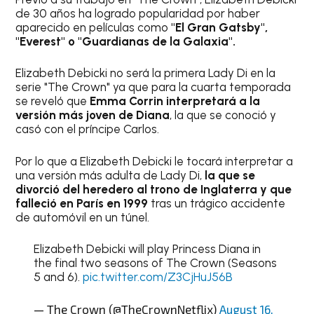
de 30 años ha logrado popularidad por haber
aparecido en películas como
"El Gran Gatsby",
"Everest" o "Guardianas de la Galaxia".
Elizabeth Debicki no será la primera Lady Di en la
serie "The Crown" ya que para la cuarta temporada
se reveló que
Emma Corrin interpretará a la
versión más joven de Diana
, la que se conoció y
casó con el príncipe Carlos.
Por lo que a Elizabeth Debicki le tocará interpretar a
una versión más adulta de Lady Di,
la que se
divorció del heredero al trono de Inglaterra y que
falleció en París en 1999
tras un trágico accidente
de automóvil en un túnel.
Elizabeth Debicki will play Princess Diana in
the final two seasons of The Crown (Seasons
5 and 6).
pic.twitter.com/Z3CjHuJ56B
— The Crown (@TheCrownNetflix)
August 16,