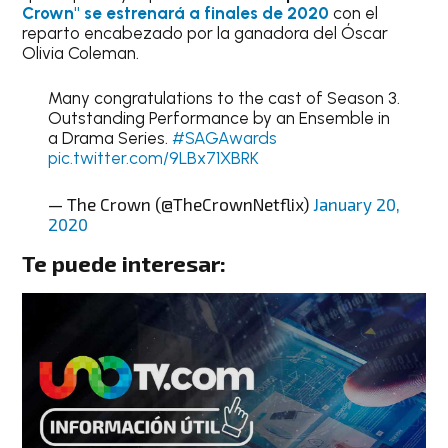
Crown" se estrenará a finales de 2020
con el
reparto encabezado por la ganadora del Óscar
Olivia Coleman.
Many congratulations to the cast of Season 3.
Outstanding Performance by an Ensemble in
a Drama Series.
#SAGAwards
pic.twitter.com/9LBx71XBRK
— The Crown (@TheCrownNetflix)
January 20,
2020
Te puede interesar: