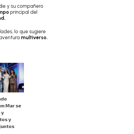
ddie y su compañero
empo
principal del
nd.
ades, lo que sugiere
 aventura
multiverso.
ndo
am Mar se
 y
tos y
juntos