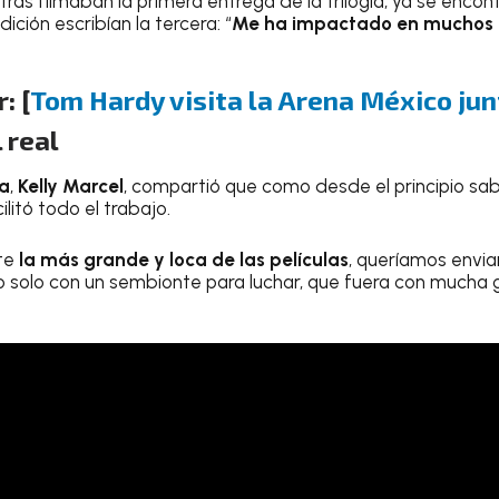
tras filmaban la primera entrega de la trilogía, ya se encon
ición escribían la tercera: “
Me ha impactado en muchos 
: [
Tom Hardy visita la Arena México ju
 real
ra
,
Kelly Marcel
, compartió que como desde el principio sab
ilitó todo el trabajo.
nte
la más grande y loca de las películas
, queríamos envi
no solo con un sembionte para luchar, que fuera con mucha g