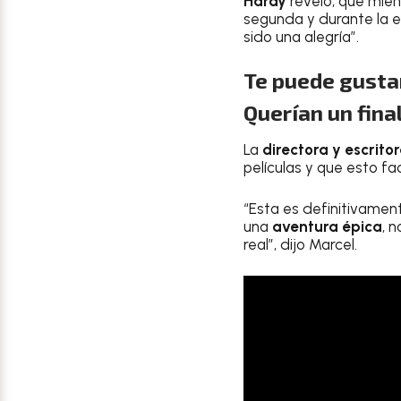
Hardy
reveló, que mien
segunda y durante la ed
sido una alegría”.
Te puede gustar
Querían un final
La
directora y escrito
películas y que esto fac
“Esta es definitivame
una
aventura
épica
, 
real”, dijo Marcel.