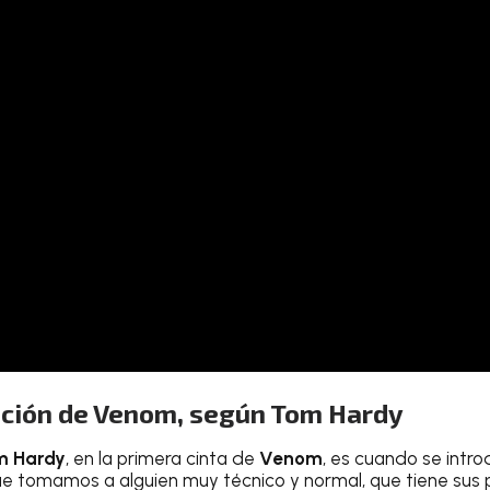
lución de Venom, según Tom Hardy
m Hardy
, en la primera cinta de
Venom
, es cuando se intro
e tomamos a alguien muy técnico y normal, que tiene sus 