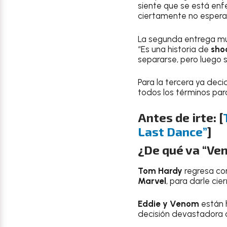
siente que se está enf
ciertamente no espera q
La segunda entrega m
“Es una historia de
sho
separarse, pero luego 
Para la tercera ya dec
todos los términos para
Antes de irte: [
Last Dance”
]
¿De qué va “Ven
Tom Hardy
regresa c
Marvel
, para darle cierr
Eddie y Venom
están 
decisión devastadora q