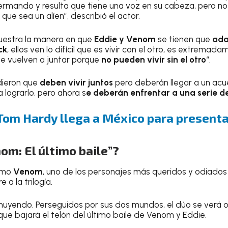
ermando y resulta que tiene una voz en su cabeza, pero no
ue sea un alíen”, describió el actor.
uestra la manera en que
Eddie y Venom
se tienen que
ada
ck
, ellos ven lo difícil que es vivir con el otro, es extremada
se vuelven a juntar porque
no pueden vivir sin el otro
“.
idieron que
deben vivir juntos
pero deberán llegar a un ac
 lograrlo, pero ahora s
e deberán enfrentar a una serie d
Tom Hardy llega a México para presenta
om: El último baile”?
omo
Venom
, uno de los personajes más queridos y odiados
e a la trilogía.
huyendo. Perseguidos por sus dos mundos, el dúo se verá 
ue bajará el telón del último baile de Venom y Eddie.