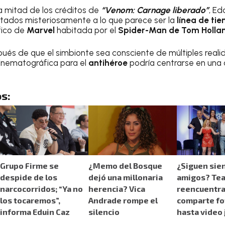
a mitad de los créditos de
“Venom: Carnage liberado”
, E
tados misteriosamente a lo que parece ser la
línea de ti
fico de
Marvel
habitada por el
Spider-Man de Tom Holla
és de que el simbionte sea consciente de múltiples realid
cinematográfica para el
antihéroe
podría centrarse en una
s:
Grupo Firme se
¿Memo del Bosque
¿Siguen sie
despide de los
dejó una millonaria
amigos? Te
narcocorridos; “Ya no
herencia? Vica
reencuentra
los tocaremos”,
Andrade rompe el
comparte fo
informa Eduin Caz
silencio
hasta video 