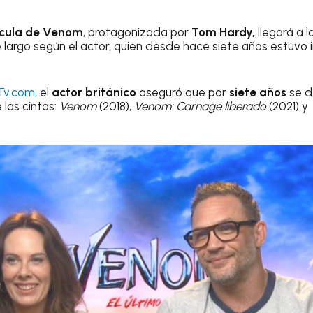
ícula de Venom
, protagonizada por
Tom Hardy,
llegará a l
je largo según el actor, quien desde hace siete años estuv
Tv.com,
el
actor británico
aseguró que por
siete años
se d
 las cintas:
Venom
(2018),
Venom: Carnage liberado
(2021) y