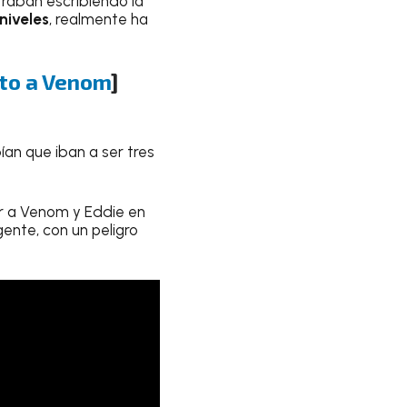
traban escribiendo la
niveles
, realmente ha
nto a Venom
]
ían que iban a ser tres
ar a Venom y Eddie en
ente, con un peligro