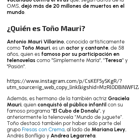
OMS,
dejó más de 20 millones de muertos en el
mundo
.
¿Quién es Toño Mauri?
Antonio Mauri Villarino
, conocido artísticamente
como
Toño Mauri
, es un
actor y cantante
, de 58
años, quien es
famoso por su participación en
telenovelas
como "Simplemente María",
"Teresa"
y
"Pasión".
https://www.instagram.com/p/CsKEF5ySKgR/?
utm_source=ig_web_copy_link&igshid=MzRlODBiNWFlZ
Además, es hermano de la también actriz
Graciela
Mauri
, quien
conquistó al público infantil
con su
famoso programa
"El Cubo de Donalu"
, y
anteriormente la telenovela “Mundo de juguete”.
Toño destacó también por haber sido parte del
grupo
Fresas con Crema
, al lado de
Mariana Levy
,
Andrés Bonfligio y
Andrea Legarreta
.