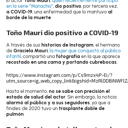
El actor
Toño Mauri
,
quien recientemente participó
en la serie "Mariachis"
,
dio positivo
, por tercera vez,
a
COVID-19
, una enfermedad que lo mantuvo
al
borde de la muerte
.
Toño Mauri dio positivo a COVID-19
A través de sus
historias de Instagram
, el hermano
de
Graciela Mauri
,
la mujer que conquistó al público
infantil
, compartió una
fotografía
en la que aparece
recostado en una cama y portando cubrebocas
.
https://www.instagram.com/p/Cs9mzx4P-Ei/?
utm_source=ig_web_copy_link&igshid=MzRlODBiNWFlZ
Hasta el momento,
no se sabe con precisión el
estado de salud del actor
. Sin embargo, la noticia
alarmó al público y a sus
seguidores
, ya que a
finales de 2020 tuvo un
trasplante doble de
pulmón
.