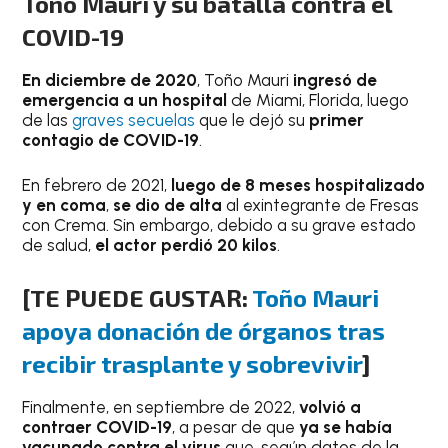
Toño Mauri y su batalla contra el
COVID-19
En diciembre de 2020
, Toño Mauri
ingresó
de
emergencia a un hospital
de Miami, Florida, luego
de las
graves secuelas
que le dejó su
primer
contagio de COVID-19
.
En febrero de 2021,
luego de 8 meses hospitalizado
y en coma
,
se dio de alta
al exintegrante de Fresas
con Crema. Sin embargo, debido a su grave estado
de salud,
el actor perdió 20 kilos
.
[TE PUEDE GUSTAR:
Toño Mauri
apoya donación de órganos tras
recibir trasplante y sobrevivir
]
Finalmente, en septiembre de 2022,
volvió a
contraer COVID-19
, a pesar de que
ya se había
vacunado contra el virus
que, según datos de la