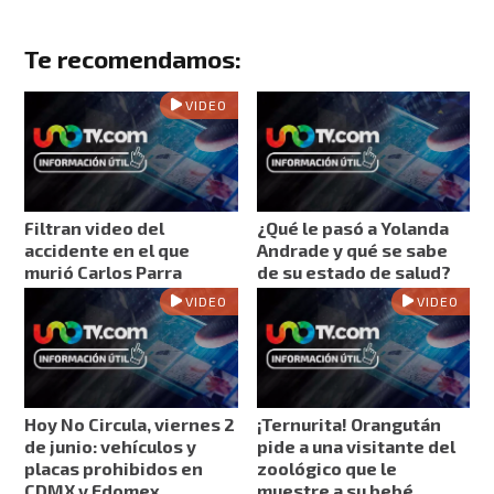
Te recomendamos:
VIDEO
Filtran video del
¿Qué le pasó a Yolanda
accidente en el que
Andrade y qué se sabe
murió Carlos Parra
de su estado de salud?
VIDEO
VIDEO
Hoy No Circula, viernes 2
¡Ternurita! Orangután
de junio: vehículos y
pide a una visitante del
placas prohibidos en
zoológico que le
CDMX y Edomex
muestre a su bebé