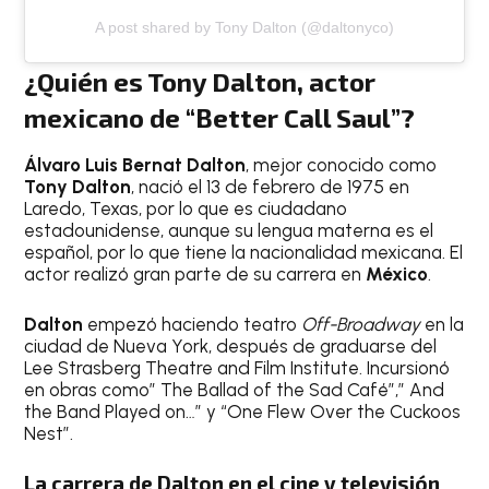
A post shared by Tony Dalton (@daltonyco)
¿Quién es Tony Dalton, actor
mexicano de “Better Call Saul”?
Álvaro Luis Bernat Dalton
, mejor conocido como
Tony Dalton
, nació el 13 de febrero de 1975 en
Laredo, Texas, por lo que es ciudadano
estadounidense, aunque su lengua materna es el
español, por lo que tiene la nacionalidad mexicana. El
actor realizó gran parte de su carrera en
México
.
Dalton
empezó haciendo teatro
Off-Broadway
en la
ciudad de Nueva York, después de graduarse del
Lee Strasberg Theatre and Film Institute. Incursionó
en obras como” The Ballad of the Sad Café”,” And
the Band Played on…” y “One Flew Over the Cuckoos
Nest”.
La carrera de Dalton en el cine y televisión