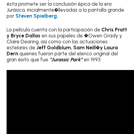
ésta promete ser la conclusión épica de la era
Jurásica,
inicialmente
�
llevadas a la pantalla grande
por
Steven Spielberg.
La película cuenta con la participación de
Chris Pratt
y Bryce Dallas
en sus papeles de �Owen Grady y
Claire Dearing, así como con las actuaciones
estelares de
Jeff Goldblum, Sam Neill�y Laura
Dern
quienes fueron parte del elenco original del
gran éxito que fue
“Jurassic Park”
en 1993.