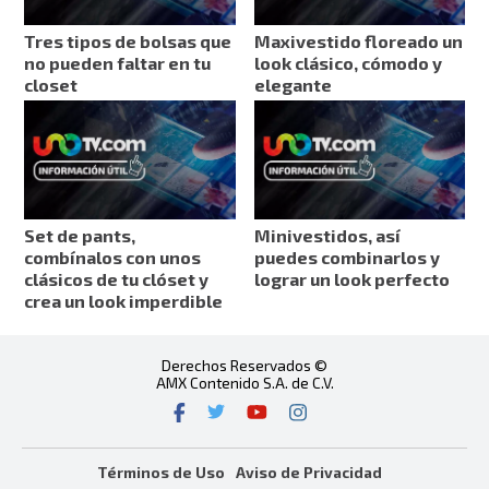
Tres tipos de bolsas que
Maxivestido floreado un
no pueden faltar en tu
look clásico, cómodo y
closet
elegante
Set de pants,
Minivestidos, así
combínalos con unos
puedes combinarlos y
clásicos de tu clóset y
lograr un look perfecto
crea un look imperdible
Derechos Reservados ©
AMX Contenido S.A. de C.V.
Términos de Uso
Aviso de Privacidad