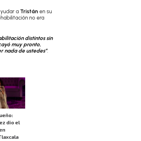
 ayudar a
Tristán
en su
habilitación no era
ilitación distintos sin
ecayó muy pronto,
ber nada de ustedes”
.
ueño:
z dio el
 en
Tlaxcala