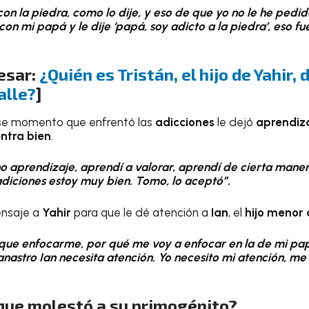
on la piedra, como lo dije, y eso de que yo no le he ped
con mi papá y le dije ‘papá, soy adicto a la piedra’, eso fu
esar:
¿Quién es Tristán, el hijo de Yahir, 
alle?
]
se momento que enfrentó las
adicciones
le dejó
aprendiz
ntra bien
.
 aprendizaje, aprendí a valorar, aprendí de cierta manera
adiciones estoy muy bien. Tomo, lo aceptó”.
nsaje a
Yahir
para que le dé atención a
Ian
, el
hijo menor 
que enfocarme, por qué me voy a enfocar en la de mi papá.
nastro Ian necesita atención. Yo necesito mi atención, m
 que molestó a su primogénito?