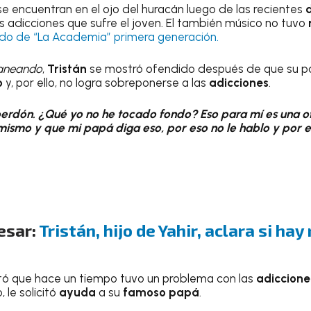
e encuentran en el ojo del huracán luego de las recientes
s adicciones que sufre el joven. El también músico no tuvo
do de “La Academia” primera generación.
aneando
,
Tristán
se mostró ofendido después de que su pa
o
y, por ello, no logra sobreponerse a las
adicciones
.
 perdón. ¿Qué yo no he tocado fondo? Eso para mí es una 
mismo y que mi papá diga eso, por eso no le hablo y por 
esar:
Tristán, hijo de Yahir, aclara si hay
ó que hace un tiempo tuvo un problema con las
adiccione
 le solicitó
ayuda
a su
famoso papá
.