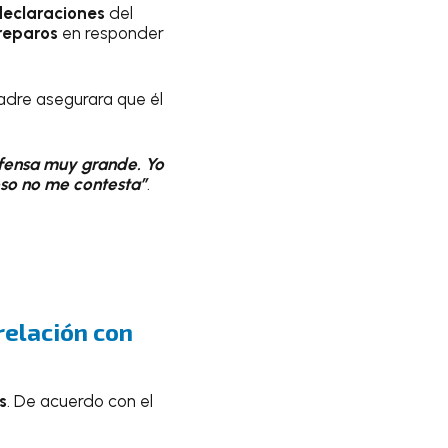
declaraciones
del
reparos
en responder
dre asegurara que él
ofensa muy grande. Yo
eso no me contesta”
.
 relación con
s
. De acuerdo con el