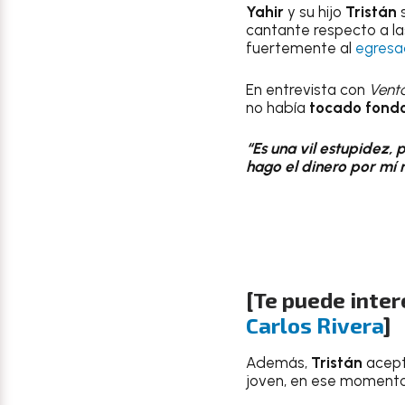
Yahir
y su hijo
Tristán
s
cantante respecto a la
fuertemente al
egresa
En entrevista con
Vent
no había
tocado fond
“Es una vil estupidez,
hago el dinero por mí 
[Te puede inter
Carlos Rivera
]
Además,
Tristán
acept
joven, en ese momento,