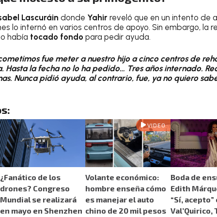
Isabel Lascuráin
donde
Yahir
reveló que en un intento de
nes lo internó en varios centros de apoyo. Sin embargo, la re
no había
tocado fondo
para pedir ayuda.
cometimos fue meter a nuestro hijo a cinco centros de rehab
a. Hasta la fecha no lo ha pedido… Tres años internado. R
as. Nunca pidió ayuda, al contrario, fue, ya no quiero sa
s:
VIDEO
¿Fanático de los
Volante económico:
Boda de ens
drones? Congreso
hombre enseña cómo
Edith Márque
Mundial se realizará
es manejar el auto
“Sí, acepto”
en mayo en Shenzhen
chino de 20 mil pesos
Val’Quirico, 