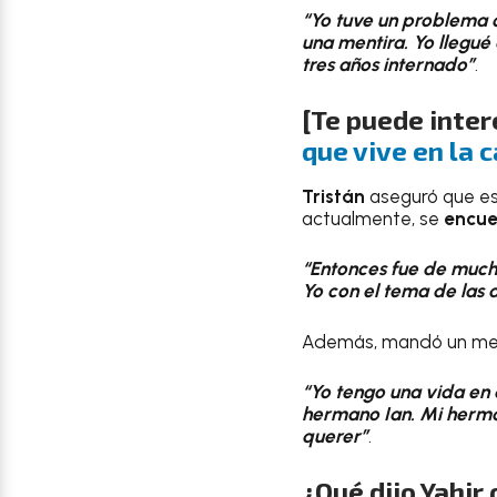
“Yo tuve un problema c
una mentira. Yo llegué 
tres años internado”
.
[Te puede inter
que vive en la c
Tristán
aseguró que e
actualmente, se
encue
“Entonces fue de mucho
Yo con el tema de las 
Además, mandó un me
“Yo tengo una vida en 
hermano Ian. Mi herma
querer”
.
¿Qué dijo Yahir