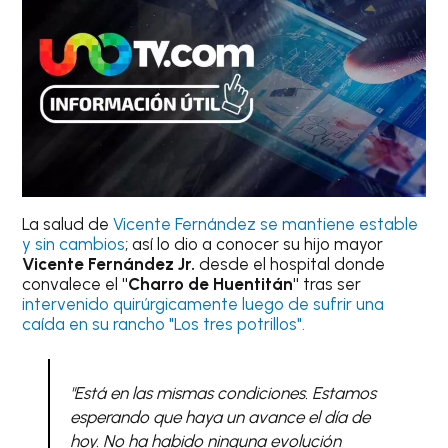
La salud de
Vicente Fernández se mantiene estable
y sin cambios
; así lo dio a conocer su hijo mayor
Vicente Fernández Jr.
desde el hospital donde
convalece el
"Charro de Huentitán"
tras ser
intervenido quirúrgicamente luego de sufrir una
caída en su rancho "Los tres potrillos".
"Está en las mismas condiciones. Estamos
esperando que haya un avance el día de
hoy. No ha habido ninguna evolución