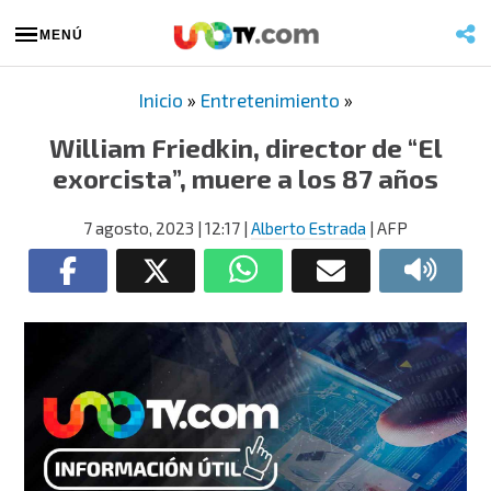
MENÚ
Inicio
»
Entretenimiento
»
William Friedkin, director de “El
exorcista”, muere a los 87 años
7 agosto, 2023
| 12:17
|
Alberto Estrada
| AFP