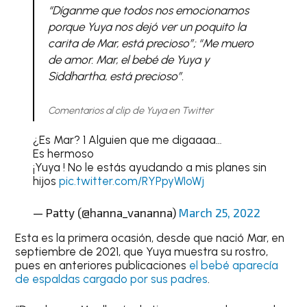
“Díganme que todos nos emocionamos
porque Yuya nos dejó ver un poquito la
carita de Mar, está precioso”; “Me muero
de amor. Mar, el bebé de Yuya y
Siddhartha, está precioso”.
Comentarios al clip de Yuya en Twitter
¿Es Mar? 1 Alguien que me digaaaa…
Es hermoso
¡Yuya ! No le estás ayudando a mis planes sin
hijos
pic.twitter.com/RYPpyWIoWj
— Patty (@hanna_vananna)
March 25, 2022
Esta es la primera ocasión, desde que nació Mar, en
septiembre de 2021, que Yuya muestra su rostro,
pues en anteriores publicaciones
el bebé aparecía
de espaldas cargado por sus padres
.