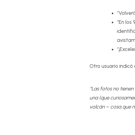
“Volver
“En los 
identif
avistam
“¡Excele
Otro usuario indicó
“Las fotos no tienen
una (que curiosament
volcán – cosa que n