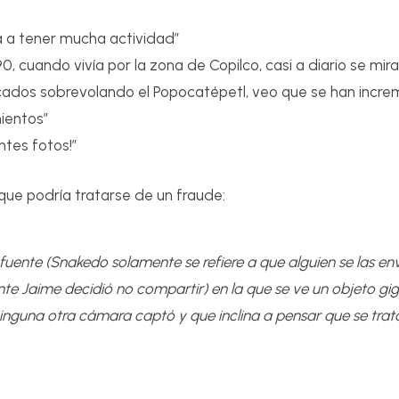
á a tener mucha actividad”
90, cuando vivía por la zona de Copilco, casi a diario se mi
icados sobrevolando el Popocatépetl, veo que se han incr
ientos”
ntes fotos!”
 que podría tratarse de un fraude:
 fuente (Snakedo solamente se refiere a que alguien se las envi
e Jaime decidió no compartir) en la que se ve un objeto gig
inguna otra cámara captó y que inclina a pensar que se trata