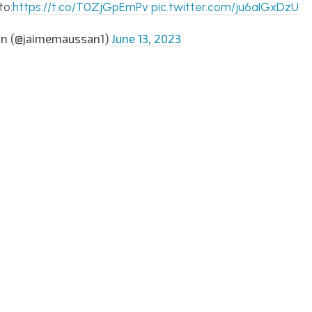
to:
https://t.co/T0ZjGpEmPv
pic.twitter.com/ju6aIGxDzU
n (@jaimemaussan1)
June 13, 2023