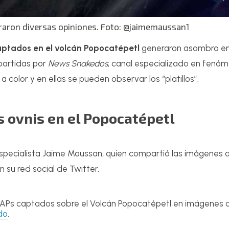
aron diversas opiniones. Foto: @jaimemaussan1
ptados en el volcán Popocatépetl
generaron asombro en 
partidas por
News Snakedos
, canal especializado en fenó
 a color y en ellas se pueden observar los “platillos”.
s ovnis en el Popocatépetl
especialista Jaime Maussan, quien compartió las imágenes a
en su red social de Twitter.
 UAPs captados sobre el Volcán Popocatépetl en imágenes a
do
.