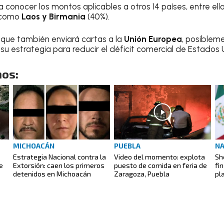
 conocer los montos aplicables a otros 14 países, entre ell
í como
Laos y Birmania
(40%).
 que también enviará cartas a la
Unión Europea
, posiblem
su estrategia para reducir el déficit comercial de Estados 
os:
MICHOACÁN
PUEBLA
NA
Estrategia Nacional contra la
Video del momento: explota
Sh
e
Extorsión: caen los primeros
puesto de comida en feria de
fi
detenidos en Michoacán
Zaragoza, Puebla
pl