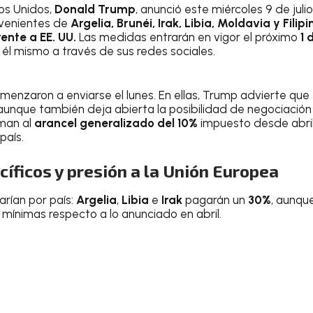
os Unidos,
Donald Trump
, anunció este miércoles 9 de juli
venientes de
Argelia, Brunéi, Irak, Libia, Moldavia y Filipi
ente a EE. UU.
Las medidas entrarán en vigor el próximo
1 
 él mismo a través de sus redes sociales.
menzaron a enviarse el lunes. En ellas, Trump advierte que
 aunque también deja abierta la posibilidad de negociación 
uman al
arancel generalizado del 10%
impuesto desde abril 
país.
íficos y presión a la Unión Europea
arían por país:
Argelia
,
Libia
e
Irak
pagarán un
30%
, aunqu
mínimas respecto a lo anunciado en abril.