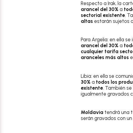
Respecto a Irak, la cart
arancel del 30%
a
tod
sectorial existente
. T
altas
estarán sujetos a
Para Argelia: en ella se
arancel del 30%
a
tod
cualquier tarifa secto
aranceles más altos
e
Libia: en ella se comuni
30%
a
todos los produc
existente
. También se
igualmente gravados co
Moldavia
tendrá una t
serán gravados con u