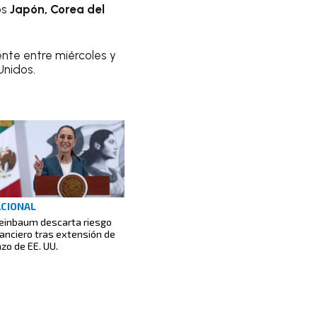
os
Japón, Corea del
ente entre miércoles y
Unidos.
CIONAL
einbaum descarta riesgo
nanciero tras extensión de
azo de EE. UU.