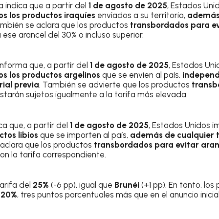
a indica que a partir del
1 de agosto de 2025
, Estados Uni
os los productos iraquíes
enviados a su territorio,
además 
ambién se aclara que los productos
transbordados para ev
 ese arancel del 30% o incluso superior.
 informa que, a partir del
1 de agosto de 2025
, Estados Un
os los productos argelinos
que se envíen al país,
independ
rial previa
. También se advierte que los productos
transb
starán sujetos igualmente a la tarifa más elevada.
ca que, a partir del
1 de agosto de 2025
, Estados Unidos 
tos libios
que se importen al país,
además de cualquier ta
 aclara que los productos
transbordados para evitar aran
n la tarifa correspondiente.
arifa del
25%
(-6 pp), igual que
Brunéi
(+1 pp). En tanto, lo
n
20%
, tres puntos porcentuales más que en el anuncio inicial