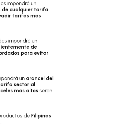
dos impondrá un
de cualquier tarifa
adir tarifas más
idos impondrá un
ientemente de
ordados para evitar
impondrá un
arancel del
rifa sectorial
celes más altos
serán
s productos de
Filipinas
.