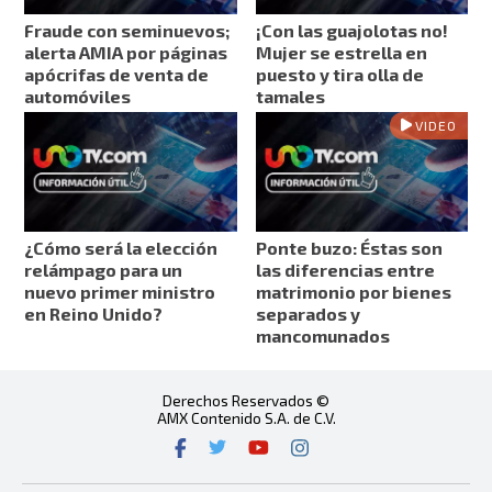
Fraude con seminuevos;
¡Con las guajolotas no!
alerta AMIA por páginas
Mujer se estrella en
apócrifas de venta de
puesto y tira olla de
automóviles
tamales
VIDEO
¿Cómo será la elección
Ponte buzo: Éstas son
relámpago para un
las diferencias entre
nuevo primer ministro
matrimonio por bienes
en Reino Unido?
separados y
mancomunados
Derechos Reservados ©
AMX Contenido S.A. de C.V.