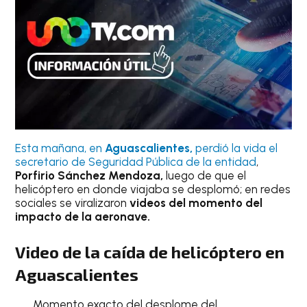
Esta mañana, en
Aguascalientes,
perdió la vida el
secretario de Seguridad Pública de la entidad
,
Porfirio Sánchez Mendoza,
luego de que el
helicóptero en donde viajaba se desplomó; en redes
sociales se viralizaron
videos del momento del
impacto de la aeronave.
Video de la caída de helicóptero en
Aguascalientes
Momento exacto del desplome del