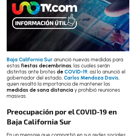
Baja California Sur
anunció nuevas medidas para
estas
fiestas decembrinas
, las cuales serán
distintas ante brotes
de
COVID-19
, así lo anunció el
gobernador del estado,
Carlos Mendoza Davis
,
quien resaltó la importancia de mantener las
medidas de sana distancia
y prohibió reuniones
masivas.
Preocupación por el COVID-19 en
Baja California Sur
En un mensaje que compartió en sus redes sociales,