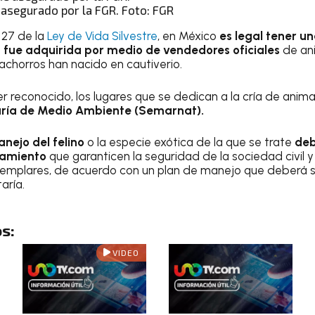
e asegurado por la FGR. Foto: FGR
 27 de la
Ley de Vida Silvestre
, en México
es legal tener u
 fue adquirida por medio de vendedores oficiales
de an
achorros han nacido en cautiverio.
r reconocido, los lugares que se dedican a la cría de anim
aría de Medio Ambiente (Semarnat).
anejo del felino
o la especie exótica de la que se trate
deb
namiento
que garanticen la seguridad de la sociedad civil y 
ejemplares, de acuerdo con un plan de manejo que deberá 
aría.
s:
VIDEO