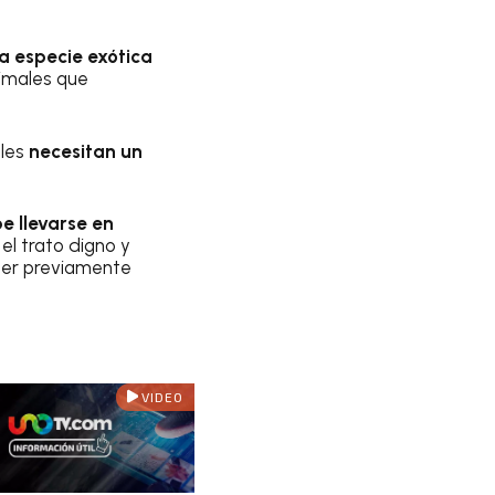
na especie exótica
imales que
ales
necesitan un
e llevarse en
el trato digno y
ser previamente
VIDEO