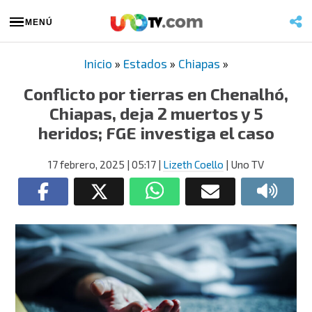
MENÚ
Inicio
»
Estados
»
Chiapas
»
Conflicto por tierras en Chenalhó,
Chiapas, deja 2 muertos y 5
heridos; FGE investiga el caso
17 febrero, 2025
| 05:17
|
Lizeth Coello
| Uno TV