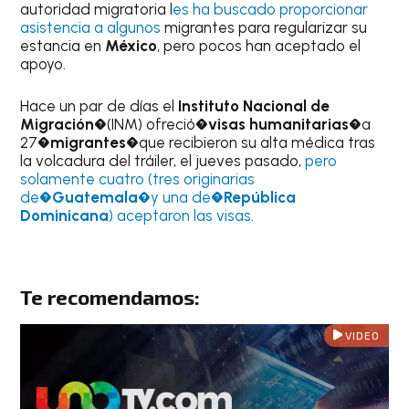
autoridad migratoria l
es ha buscado proporcionar
asistencia a algunos
migrantes para regularizar su
estancia en
México
, pero pocos han aceptado el
apoyo.
Hace un par de días el
Instituto Nacional de
Migración
�(INM) ofreció�
visas humanitarias
�a
27�
migrantes
�que recibieron su alta médica tras
la volcadura del tráiler, el jueves pasado,
pero
solamente cuatro (tres originarias
de�
Guatemala�
y una de�
República
Dominicana
) aceptaron las visas.
Te recomendamos:
VIDEO