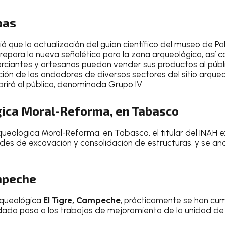
pas
rió que la actualización del guion científico del museo de P
epara la nueva señalética para la zona arqueológica, así c
erciantes y artesanos puedan vender sus productos al públ
ación de los andadores de diversos sectores del sitio arqueol
brirá al público, denominada Grupo IV.
ica Moral-Reforma, en Tabasco
ueológica Moral-Reforma, en Tabasco, el titular del INAH 
ades de excavación y consolidación de estructuras, y se an
ampeche
rqueológica
El Tigre, Campeche
, prácticamente se han cum
dado paso a los trabajos de mejoramiento de la unidad de 