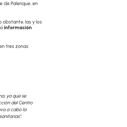
re de Palenque, en
 obstante, las y los
la
información
en tres zonas
na, ya que se
cción del Centro
eva a cabo la
anitarias",