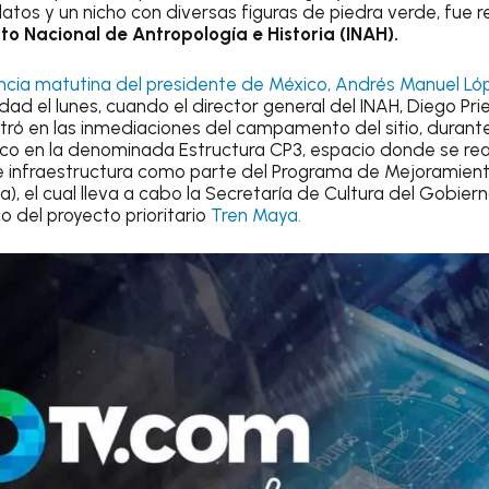
atos y un nicho con diversas figuras de piedra verde, fue 
uto Nacional de Antropología e Historia (INAH).
ncia matutina del presidente de México, Andrés Manuel L
dad el lunes, cuando el director general del INAH, Diego Pr
stró en las inmediaciones del campamento del sitio, durant
co en la denominada Estructura CP3, espacio donde se rea
e infraestructura como parte del Programa de Mejoramien
, el cual lleva a cabo la Secretaría de Cultura del Gobier
co del proyecto prioritario
Tren Maya.