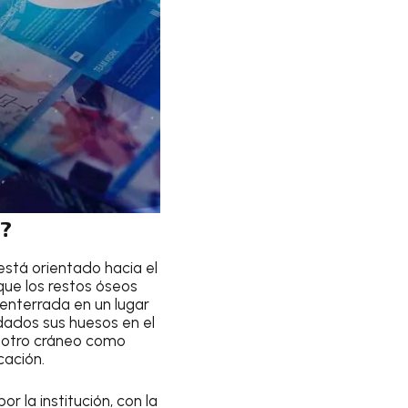
s?
 está orientado hacia el
que los restos óseos
enterrada en un lugar
dados sus huesos en el
n otro cráneo como
cación.
r la institución, con la