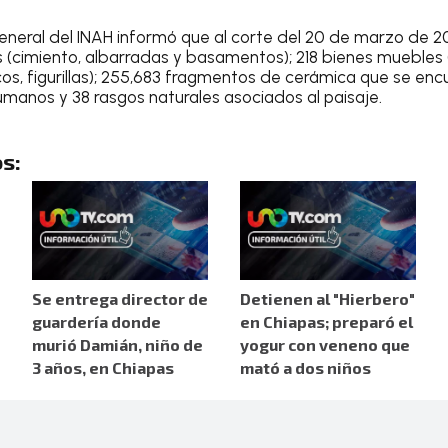
r general del INAH informó que al corte del 20 de marzo de 
 (cimiento, albarradas y basamentos); 218 bienes muebles
s, figurillas); 255,683 fragmentos de cerámica que se en
 humanos y 38 rasgos naturales asociados al paisaje.
s:
Se entrega director de
Detienen al "Hierbero"
guardería donde
en Chiapas; preparó el
murió Damián, niño de
yogur con veneno que
3 años, en Chiapas
mató a dos niños