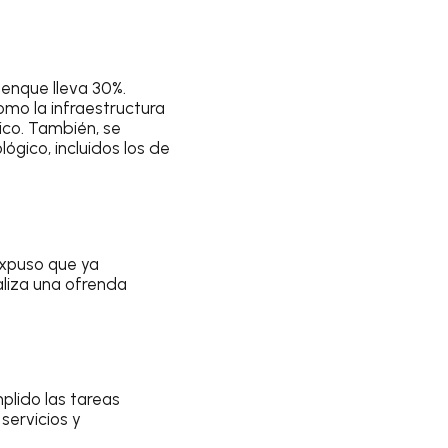
alenque lleva 30%.
omo la infraestructura
ico. También, se
ógico, incluidos los de
expuso que ya
aliza una ofrenda
plido las tareas
servicios y