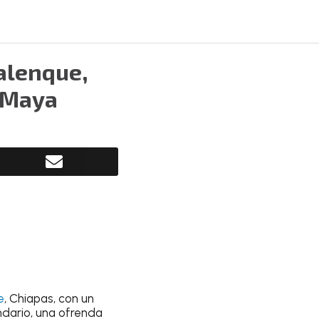
alenque,
n Maya
e
, Chiapas, con un
ndario, una ofrenda