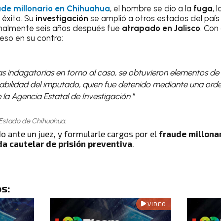
ude millonario en Chihuahua
, el hombre se dio a la
fuga
, 
 éxito. Su
investigación
se amplió a otros estados del país
inalmente seis años después fue
atrapado en Jalisco
. Con
eso en su contra:
 las indagatorias en torno al caso, se obtuvieron elementos de
abilidad del imputado, quien fue detenido mediante una ord
la Agencia Estatal de Investigación."
 Estado de Chihuahua.
o ante un juez, y formularle cargos por el
fraude millona
a cautelar de prisión preventiva
.
s:
VIDEO