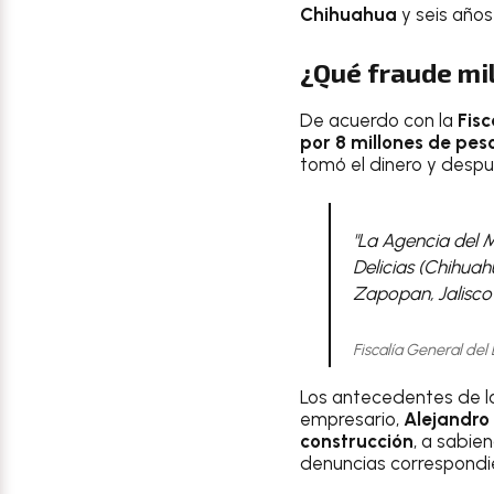
Chihuahua
y seis años
¿Qué fraude mi
De acuerdo con la
Fisc
por 8 millones de pe
tomó el dinero y despu
"La Agencia del Mi
Delicias (Chihuah
Zapopan, Jalisco 
Fiscalía General del
Los antecedentes de l
empresario,
Alejandro
construcción
, a sabie
denuncias correspondie