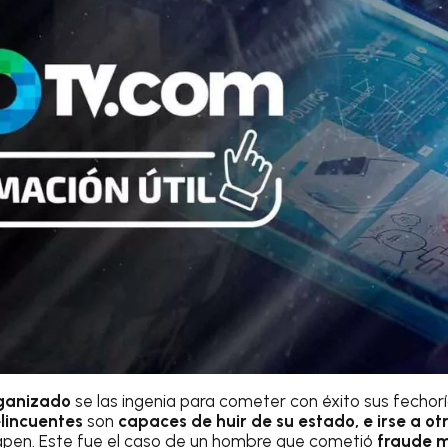
ganizado
se las ingenia para cometer con éxito sus fechorí
lincuentes
son
capaces de huir de su estado, e irse a ot
rapen. Este fue el caso de un hombre que cometió
fraude m