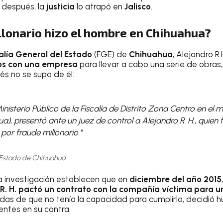
 después, la
justicia
lo atrapó en
Jalisco
.
llonario hizo el hombre en Chihuahua?
alía General del Estado
(FGE) de
Chihuahua
, Alejandro R.
sos con una empresa
para llevar a cabo una serie de obras;
és no se supo de él:
nisterio Público de la Fiscalía de Distrito Zona Centro en el 
ua), presentó ante un juez de control a Alejandro R. H., quien
por fraude millonario."
 Estado de Chihuahua.
a investigación establecen que en
diciembre del año 2015
 R. H. pactó un contrato con la compañía víctima para u
ndas de que no tenía la capacidad para cumplirlo, decidió hu
ntes en su contra.