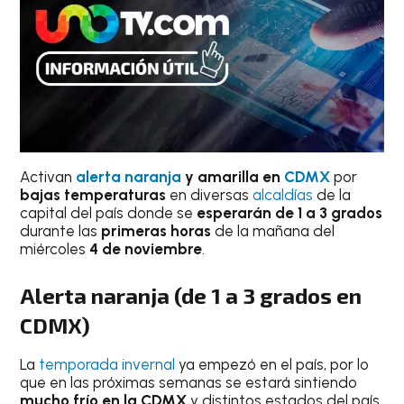
Activan
alerta naranja
y amarilla en
CDMX
por
bajas temperaturas
en diversas
alcaldías
de la
capital del país donde se
esperarán de 1 a 3 grados
durante las
primeras horas
de la mañana del
miércoles
4 de noviembre
.
Alerta naranja (de 1 a 3 grados en
CDMX)
La
temporada invernal
ya empezó en el país, por lo
que en las próximas semanas se estará sintiendo
mucho frío en la CDMX
y distintos estados del país.