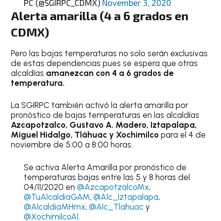
PC (@SGIRPC_CDMX)
November 3, 2020
Alerta amarilla (4 a 6 grados en
CDMX)
Pero las bajas temperaturas no solo serán exclusivas
de estas dependencias pues se espera que otras
alcaldías
amanezcan con 4 a 6 grados de
temperatura.
La SGIRPC también activó la alerta amarilla por
pronóstico de bajas temperaturas en las alcaldías
Azcapotzalco, Gustavo A. Madero, Iztapalapa,
Miguel Hidalgo, Tláhuac y Xochimilco
para el 4 de
noviembre de 5:00 a 8:00 horas.
Se activa Alerta Amarilla por pronóstico de
temperaturas bajas entre las 5 y 8 horas del
04/11/2020 en
@AzcapotzalcoMx
,
@TuAlcaldiaGAM
,
@Alc_Iztapalapa
,
@AlcaldiaMHmx
,
@Alc_Tlahuac
y
@XochimilcoAl
.