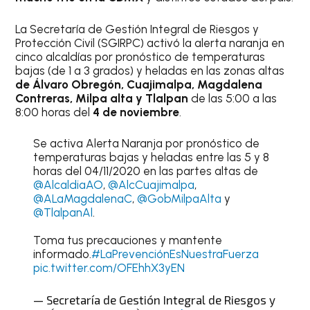
La Secretaría de Gestión Integral de Riesgos y
Protección Civil (SGIRPC) activó la alerta naranja en
cinco alcaldías por pronóstico de temperaturas
bajas (de 1 a 3 grados) y heladas en las zonas altas
de Álvaro Obregón, Cuajimalpa, Magdalena
Contreras, Milpa alta y Tlalpan
de las 5:00 a las
8:00 horas del
4 de noviembre
.
Se activa Alerta Naranja por pronóstico de
temperaturas bajas y heladas entre las 5 y 8
horas del 04/11/2020 en las partes altas de
@AlcaldiaAO
,
@AlcCuajimalpa
,
@ALaMagdalenaC
,
@GobMilpaAlta
y
@TlalpanAl
.
Toma tus precauciones y mantente
informado.
#LaPrevenciónEsNuestraFuerza
pic.twitter.com/OFEhhX3yEN
— Secretaría de Gestión Integral de Riesgos y