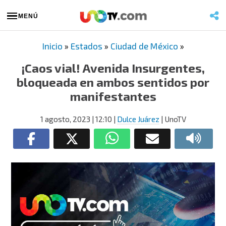
MENÚ
Inicio
»
Estados
»
Ciudad de México
»
¡Caos vial! Avenida Insurgentes,
bloqueada en ambos sentidos por
manifestantes
1 agosto, 2023
| 12:10
|
Dulce Juárez
| UnoTV