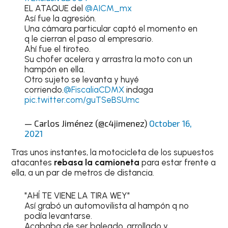
EL ATAQUE del
@AICM_mx
Así fue la agresión.
Una cámara particular captó el momento en
q le cierran el paso al empresario.
Ahí fue el tiroteo.
Su chofer acelera y arrastra la moto con un
hampón en ella.
Otro sujeto se levanta y huyé
corriendo.
@FiscaliaCDMX
indaga
pic.twitter.com/guTSeBSUmc
— Carlos Jiménez (@c4jimenez)
October 16,
2021
Tras unos instantes, la motocicleta de los supuestos
atacantes
rebasa la camioneta
para estar frente a
ella, a un par de metros de distancia.
"AHÍ TE VIENE LA TIRA WEY"
Así grabó un automovilista al hampón q no
podía levantarse.
Acababa de ser baleado, arrollado y