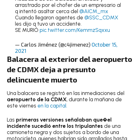
arrastrado por el chofer de un empresario al
q intentó asaltar cerca del
@AICM_mx
Cuando llegaron agentes de
@SSC_CDMX
les dijo q tuvo un accidente.
SE MURIÓ
pic.twitter.com/KemmzSqxxu
— Carlos Jiménez (@c4jimenez)
October 15,
2021
Balacera al exterior del aeropuerto
de CDMX deja a presunto
delincuente muerto
Una balacera se registró en las inmediaciones del
aeropuerto de la CDMX
, durante la mañana de
este viernes
en la capital.
Las
primeras versiones señalaban que�el
incidente sucedió entre los tripulantes
de una
camioneta negra y dos sujetos a bordo de una
motocicleta, quienes habrían sido arrollados hasta