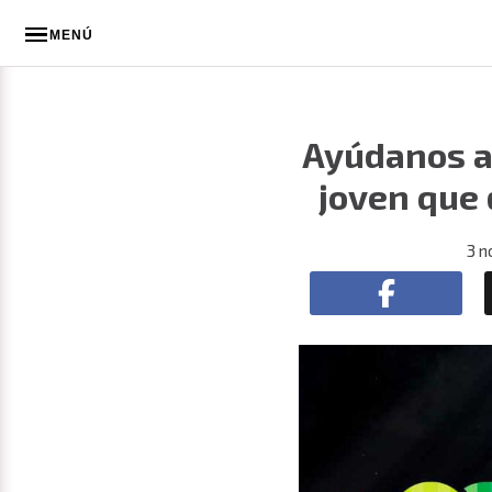
MENÚ
Ayúdanos a 
joven que
3 n