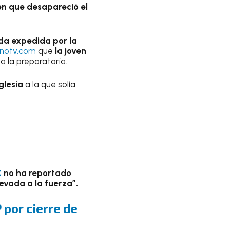
ven que desapareció el
da expedida por la
notv.com
que
la joven
 la preparatoria.
glesia
a la que solía
X
no ha reportado
evada a la fuerza”.
 por cierre de