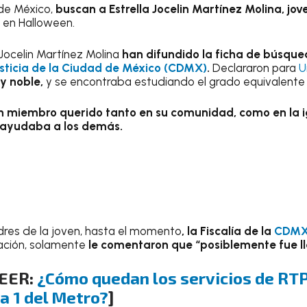
 de México,
buscan a Estrella Jocelin Martínez Molina, jo
r, en Halloween.
Jocelin Martínez Molina
han difundido la ficha de búsque
usticia de la Ciudad de México (CDMX)
.
Declararon para
U
 y noble,
y se encontraba estudiando el grado equivalente a
n miembro querido tanto en su comunidad, como en la i
ayudaba a los demás.
dres de la joven, hasta el momento
, la Fiscalía de la
CDM
gación, solamente
le comentaron que “posiblemente fue ll
LEER:
¿Cómo quedan los servicios de RTP
a 1 del Metro?
]