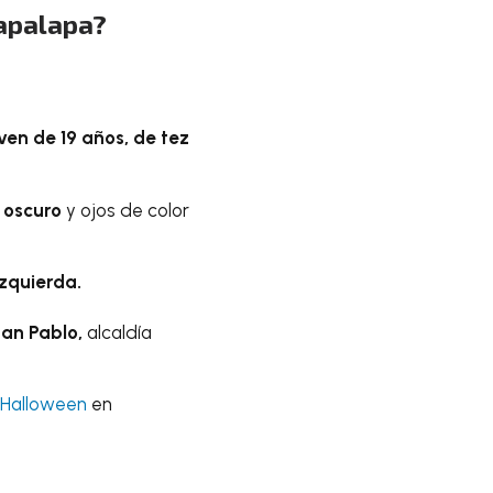
tapalapa?
ven de 19 años, de tez
 oscuro
y ojos de color
zquierda.
San Pablo,
alcaldía
Halloween
en