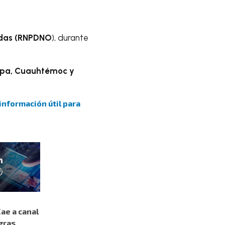
adas (RNPDNO
), durante
apa, Cuauhtémoc y
 información útil para
ae a canal
gras