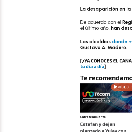
La desaparición en l
De acuerdo con el
Reg
el último año,
han desap
Las alcaldías
donde m
Gustavo A. Madero.
[¿YA CONOCES EL CAN
tu día a día
]
Te recomendamo
VIDEO
Entretenimiento
Estafan y dejan
plantado a Yulay con