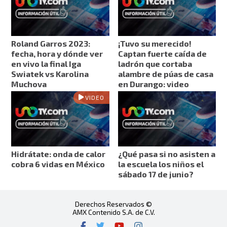
Roland Garros 2023:
¡Tuvo su merecido!
fecha, hora y dónde ver
Captan fuerte caída de
en vivo la final Iga
ladrón que cortaba
Swiatek vs Karolina
alambre de púas de casa
Muchova
en Durango: video
VIDEO
Hidrátate: onda de calor
¿Qué pasa si no asisten a
cobra 6 vidas en México
la escuela los niños el
sábado 17 de junio?
Derechos Reservados ©
AMX Contenido S.A. de C.V.