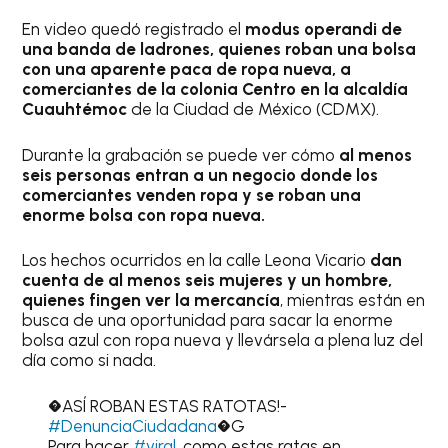
En video quedó registrado el
modus operandi de
una banda de ladrones, quienes roban una bolsa
con una aparente paca de ropa nueva, a
comerciantes de la colonia Centro en la alcaldía
Cuauhtémoc
de la Ciudad de México (CDMX).
Durante la grabación se puede ver cómo
al menos
seis personas entran a un negocio donde los
comerciantes venden ropa y se roban una
enorme bolsa con ropa nueva.
Los hechos ocurridos en la calle Leona Vicario
dan
cuenta de al menos seis mujeres y un hombre,
quienes fingen ver la mercancía
, mientras están en
busca de una oportunidad para sacar la enorme
bolsa azul con ropa nueva y llevársela a plena luz del
día como si nada.
�ASÍ ROBAN ESTAS RATOTAS!-
#DenunciaCiudadana
�G
Para hacer
#viral
, como estas ratas en