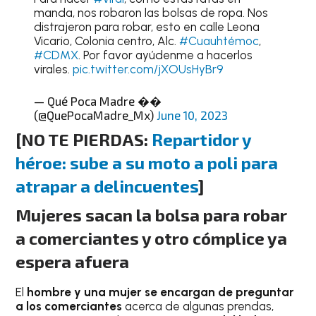
manda, nos robaron las bolsas de ropa. Nos
distrajeron para robar, esto en calle Leona
Vicario, Colonia centro, Alc.
#Cuauhtémoc
,
#CDMX
. Por favor ayúdenme a hacerlos
virales.
pic.twitter.com/jXOUsHyBr9
— Qué Poca Madre ��
(@QuePocaMadre_Mx)
June 10, 2023
[NO TE PIERDAS:
Repartidor y
héroe: sube a su moto a poli para
atrapar a delincuentes
]
Mujeres sacan la bolsa para robar
a comerciantes y otro cómplice ya
espera afuera
El
hombre y una mujer se encargan de preguntar
a los comerciantes
acerca de algunas prendas,