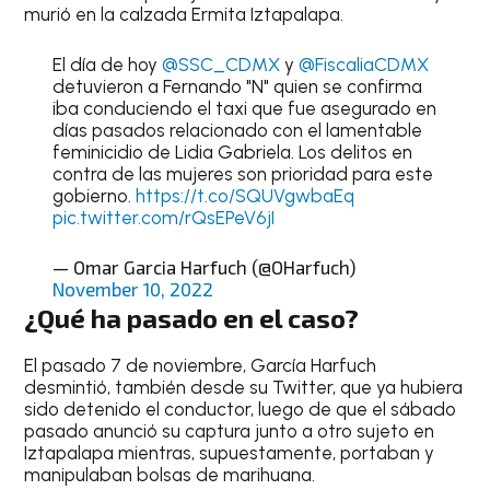
murió en la calzada Ermita Iztapalapa.
El día de hoy
@SSC_CDMX
y
@FiscaliaCDMX
detuvieron a Fernando "N" quien se confirma
iba conduciendo el taxi que fue asegurado en
días pasados relacionado con el lamentable
feminicidio de Lidia Gabriela. Los delitos en
contra de las mujeres son prioridad para este
gobierno.
https://t.co/SQUVgwbaEq
pic.twitter.com/rQsEPeV6jI
— Omar Garcia Harfuch (@OHarfuch)
November 10, 2022
¿Qué ha pasado en el caso?
El pasado 7 de noviembre, García Harfuch
desmintió, también desde su Twitter, que ya hubiera
sido detenido el conductor, luego de que el sábado
pasado anunció su captura junto a otro sujeto en
Iztapalapa mientras, supuestamente, portaban y
manipulaban bolsas de marihuana.