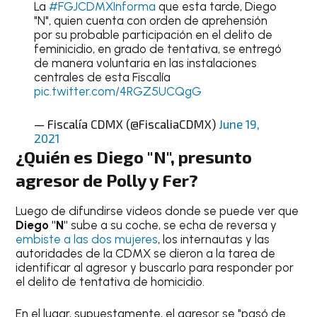
La
#FGJCDMXInforma
que esta tarde, Diego
"N", quien cuenta con orden de aprehensión
por su probable participación en el delito de
feminicidio, en grado de tentativa, se entregó
de manera voluntaria en las instalaciones
centrales de esta Fiscalía
pic.twitter.com/4RGZ5UCQgG
— Fiscalía CDMX (@FiscaliaCDMX)
June 19,
2021
¿Quién es Diego "N", presunto
agresor de Polly y Fer?
Luego de difundirse videos donde se puede ver que
Diego "N"
sube a su coche, se echa de reversa y
embiste a las dos mujeres
, los internautas y las
autoridades de la CDMX se dieron a la tarea de
identificar al agresor y buscarlo para responder por
el delito de tentativa de homicidio.
En el lugar, supuestamente, el agresor se "pasó de