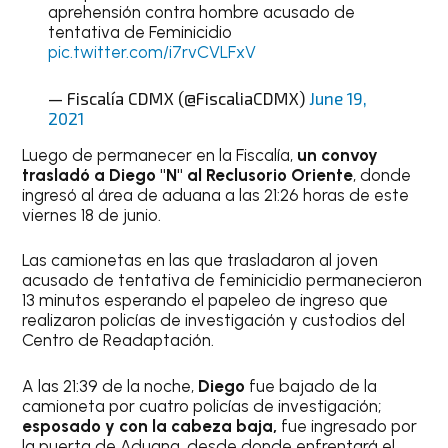
aprehensión contra hombre acusado de
tentativa de Feminicidio
pic.twitter.com/i7rvCVLFxV
— Fiscalía CDMX (@FiscaliaCDMX)
June 19,
2021
Luego de permanecer en la Fiscalía,
un convoy
trasladó a Diego "N" al Reclusorio Oriente
, donde
ingresó al área de aduana a las 21:26 horas de este
viernes 18 de junio.
Las camionetas en las que trasladaron al joven
acusado de tentativa de feminicidio permanecieron
13 minutos esperando el papeleo de ingreso que
realizaron policías de investigación y custodios del
Centro de Readaptación.
A las 21:39 de la noche,
Diego
fue bajado de la
camioneta por cuatro policías de investigación;
esposado y con la cabeza baja,
fue ingresado por
la puerta de Aduana, desde donde enfrentará el