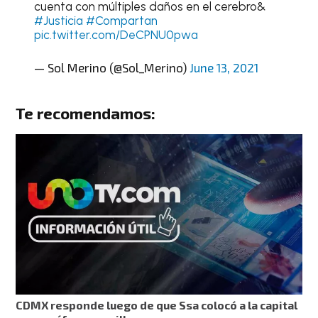
cuenta con múltiples daños en el cerebro&
#Justicia
#Compartan
pic.twitter.com/DeCPNU0pwa
— Sol Merino (@Sol_Merino)
June 13, 2021
Te recomendamos:
CDMX responde luego de que Ssa colocó a la capital