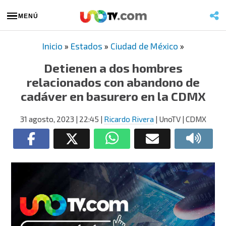
MENÚ
Inicio
»
Estados
»
Ciudad de México
»
Detienen a dos hombres
relacionados con abandono de
cadáver en basurero en la CDMX
31 agosto, 2023
| 22:45
|
Ricardo Rivera
| UnoTV | CDMX