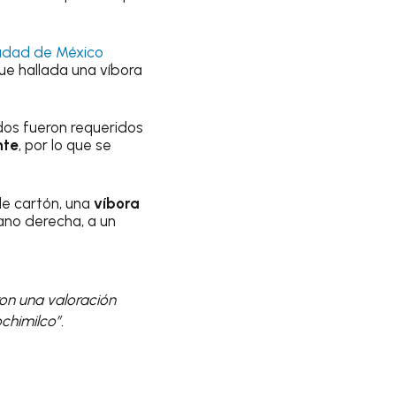
iudad de México
fue hallada una víbora
dos fueron requeridos
nte
, por lo que se
de cartón, una
víbora
ano derecha, a un
eron una valoración
ochimilco”.