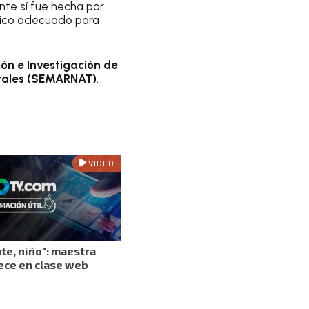
te sí fue hecha por
ínico adecuado para
ón e Investigación de
urales (SEMARNAT)
.
VIDEO
te, niño": maestra
ece en clase web