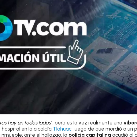
ras hay en todos lados
“, pero esta vez realmente una
víbor
n hospital en la alcaldía
Tláhuac
, luego de que mordió a un 
inmueble; ante el hallazgo, la
policía capitalina
acudió al 