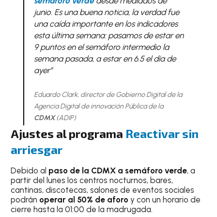
semáforo verde
desde mediados de
junio. Es una buena noticia, la verdad fue
una caída importante en los indicadores
esta última semana: pasamos de estar en
9 puntos en el semáforo intermedio la
semana pasada, a estar en 6.5 el día de
ayer”
Eduardo Clark, director de Gobierno Digital de la
Agencia Digital de innovación Pública de la
CDMX
(ADIP)
Ajustes al programa
Reactivar sin
arriesgar
Debido al
paso de la CDMX a semáforo verde
, a
partir del lunes los centros nocturnos, bares,
cantinas, discotecas, salones de eventos sociales
podrán
operar al 50% de aforo
y con un horario de
cierre hasta la 01:00 de la madrugada.