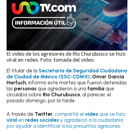
El video de los agresores de Río Churubusco se hizo
viral en redes. Foto: tomada del video.
El titular de la
Secretaría de Seguridad Ciudadana
de Ciudad
de México (SSC-CDMX)
, Omar García
Harfuch,
informó este martes que fueron detenidas
las
personas
que agredieron a una
familia
que
circulaba sobre
Río Churubusco
, al parecer, el
pasado domingo, por la tarde.
A través de
Twitter
,
compartió el
video
que se hizo
viral
en
redes sociales
y agradeció a la ciudadanía
por ayudar a identificar a los presuntos agresores.