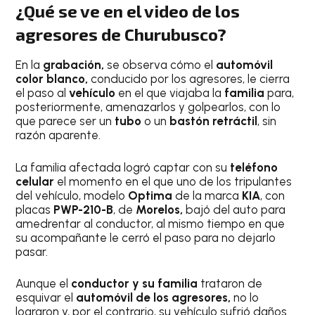
¿Qué se ve en el video de los
agresores de Churubusco?
En la
grabación,
se observa cómo el
automóvil
color blanco,
conducido por los agresores, le cierra
el paso al
vehículo
en el que viajaba la
familia
para,
posteriormente, amenazarlos y golpearlos, con lo
que parece ser un
tubo
o un
bastón retráctil
, sin
razón aparente.
La familia afectada logró captar con su
teléfono
celular
el momento en el que uno de los tripulantes
del vehículo, modelo
Optima
de la marca
KIA
, con
placas
PWP-210-B
, de
Morelos,
bajó del auto para
amedrentar al conductor, al mismo tiempo en que
su acompañante le cerró el paso para no dejarlo
pasar.
Aunque el
conductor y su familia
trataron de
esquivar el
automóvil de los agresores,
no lo
lograron y, por el contrario, su vehículo sufrió daños