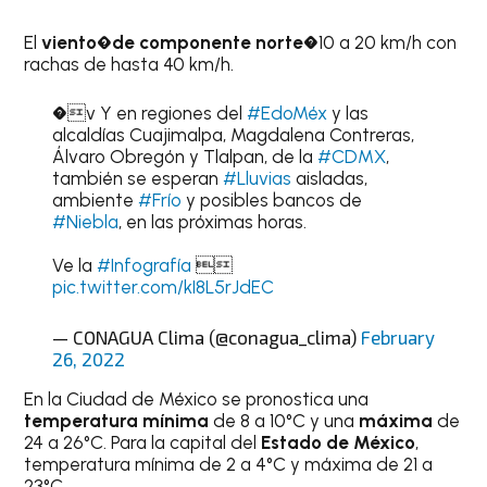
El
viento�de componente norte
�10 a 20 km/h con
rachas de hasta 40 km/h.
�v Y en regiones del
#EdoMéx
y las
alcaldías Cuajimalpa, Magdalena Contreras,
Álvaro Obregón y Tlalpan, de la
#CDMX
,
también se esperan
#Lluvias
aisladas,
ambiente
#Frío
y posibles bancos de
#Niebla
, en las próximas horas.
Ve la
#Infografía

pic.twitter.com/kI8L5rJdEC
— CONAGUA Clima (@conagua_clima)
February
26, 2022
En la Ciudad de México se pronostica una
temperatura mínima
de 8 a 10°C y una
máxima
de
24 a 26°C. Para la capital del
Estado de México
,
temperatura mínima de 2 a 4°C y máxima de 21 a
23°C.