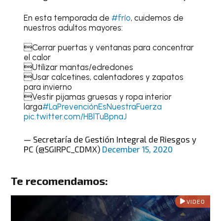
En esta temporada de
#frío
, cuidemos de
nuestros adultos mayores:
Cerrar puertas y ventanas para concentrar
el calor
Utilizar mantas/edredones
Usar calcetines, calentadores y zapatos
para invierno
Vestir pijamas gruesas y ropa interior
larga
#LaPrevenciónEsNuestraFuerza
pic.twitter.com/HBlTuBpnaJ
— Secretaría de Gestión Integral de Riesgos y
PC (@SGIRPC_CDMX)
December 15, 2020
Te recomendamos:
VIDEO