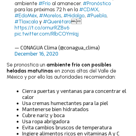
ambiente
#Frío
al amanecer.
#Pronóstico
para las próximas 72 h en la
#CDMX
,
#EdoMéx
,
#Morelos
,
#Hidalgo
,
#Puebla
,
#Tlaxcala
y
#Querétaro

https://t.co/ornurRZBv6
pic.twitter.com/RlbCOYmIqj
— CONAGUA Clima (@conagua_clima)
December 16, 2020
Se pronostica un
ambiente frío con posibles
heladas matutinas
en zonas altas del Valle de
México y por ello las autoridades recomiendan:
Cierra puertas y ventanas para concentrar el
calor
Usa cremas humectantes para la piel
Mantenerse bien hidratados
Cubre nariz y boca
Usa ropa abrigadora
Evita cambios bruscos de temperatura
Ingiere alimentos ricos en vitaminas A y C