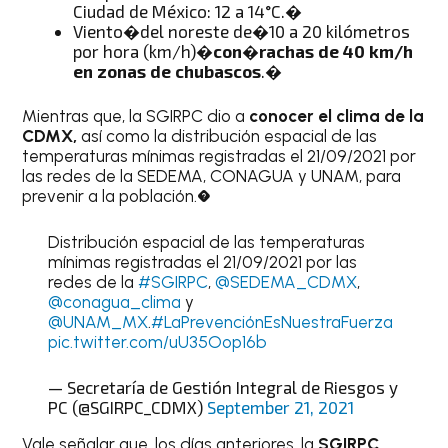
Ciudad de México: 12 a 14°C.�
Viento�del noreste de�10 a 20 kilómetros
por hora (km/h)�
con�rachas de 40 km/h
en zonas de chubascos
.�
Mientras que, la SGIRPC dio a
conocer el clima de la
CDMX,
así como la distribución espacial de las
temperaturas mínimas registradas el 21/09/2021 por
las redes de la SEDEMA, CONAGUA y UNAM, para
prevenir a la población.�
Distribución espacial de las temperaturas
mínimas registradas el 21/09/2021 por las
redes de la
#SGIRPC
,
@SEDEMA_CDMX
,
@conagua_clima
y
@UNAM_MX
.
#LaPrevenciónEsNuestraFuerza
pic.twitter.com/uU35Oop16b
— Secretaría de Gestión Integral de Riesgos y
PC (@SGIRPC_CDMX)
September 21, 2021
Vale señalar que, los días anteriores, la
SGIRPC