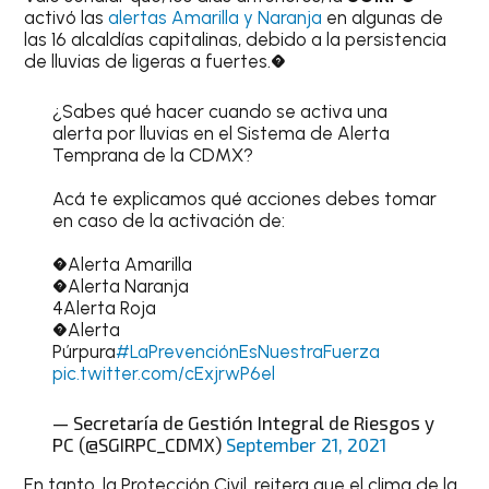
activó las
alertas Amarilla y Naranja
en algunas de
las 16 alcaldías capitalinas, debido a la persistencia
de lluvias de ligeras a fuertes.�
¿Sabes qué hacer cuando se activa una
alerta por lluvias en el Sistema de Alerta
Temprana de la CDMX?
Acá te explicamos qué acciones debes tomar
en caso de la activación de:
�Alerta Amarilla
�Alerta Naranja
4Alerta Roja
�Alerta
Púrpura
#LaPrevenciónEsNuestraFuerza
pic.twitter.com/cExjrwP6el
— Secretaría de Gestión Integral de Riesgos y
PC (@SGIRPC_CDMX)
September 21, 2021
En tanto, la Protección Civil, reitera que el clima de la