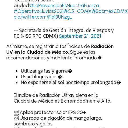
ciudad!
#LaPrevenciónEsNuestraFuerza
#OperativoLluvias2021
@C5_CDMX
@SacmexCDMX
pic.twitter.com/Fia13UNzgL
— Secretaría de Gestión Integral de Riesgos y
PC (@SGIRPC_CDMX)
September 21, 2021
Asimismo, se registran altos Índices de
Radiación
UV en la Ciudad de México
. Sigue estas
recomendaciones y mantente informado.�
Utilizar gafas y gorra�
Usar bloqueador�
No exponerse al sol por tiempo prolongado�
El índice de Radiación Ultravioleta en la
Ciudad de México es Extremadamente Alto.
 Aplica protector solar FPS 30+
 Usa ropa de algodón de manga larga,
sombrero y gafas