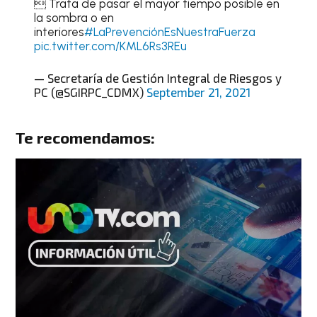
 Trata de pasar el mayor tiempo posible en
la sombra o en
interiores
#LaPrevenciónEsNuestraFuerza
pic.twitter.com/KML6Rs3REu
— Secretaría de Gestión Integral de Riesgos y
PC (@SGIRPC_CDMX)
September 21, 2021
Te recomendamos: