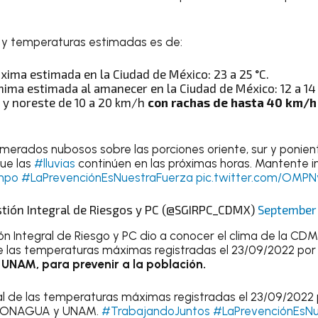
o y temperaturas estimadas es de:
ima estimada en la Ciudad de México: 23 a 25 °C.
ima estimada al amanecer en la Ciudad de México: 12 a 14 
e y noreste de 10 a 20 km/h
con rachas de hasta 40 km/h
omerados nubosos sobre las porciones oriente, sur y ponie
ue las
#lluvias
continúen en las próximas horas. Mantente 
mpo
#LaPrevenciónEsNuestraFuerza
pic.twitter.com/OMP
stión Integral de Riesgos y PC (@SGIRPC_CDMX)
September
ón Integral de Riesgo y PC dio a conocer el clima de la CDM
de las temperaturas máximas registradas el 23/09/2022 por 
AM, para prevenir a la población.
al de las temperaturas máximas registradas el 23/09/2022 p
 CONAGUA y UNAM.
#TrabajandoJuntos
#LaPrevenciónEsNu