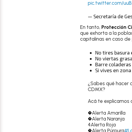
pic.twitter.com/uu
— Secretaría de Ge
En tanto,
Protección Ci
que exhorta a la pobla
capitalinas en caso de 
No tires basura e
No viertas grasa
Barre coladeras
Si vives en zon
¿Sabes qué hacer cu
CDMX?
Acá te explicamos 
�Alerta Amarilla
�Alerta Naranja
4Alerta Roja
�Alerta Púrpura
#La