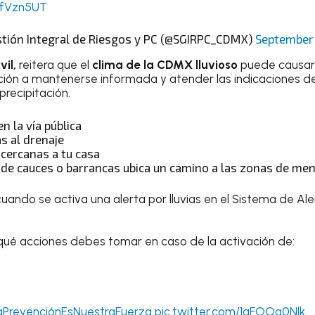
BfVzn5UT
stión Integral de Riesgos y PC (@SGIRPC_CDMX)
September
vil,
reitera que el
clima de la CDMX lluvioso
puede causar 
ción a mantenerse informada y atender las indicaciones d
precipitación.
n la vía pública
s al drenaje
 cercanas a tu casa
a de cauces o barrancas ubica un camino a las zonas de me
ando se activa una alerta por lluvias en el Sistema de Al
qué acciones debes tomar en caso de la activación de:
PrevenciónEsNuestraFuerza
pic.twitter.com/1aFOOa0Nlk