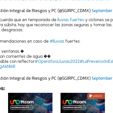
stión Integral de Riesgos y PC (@SGIRPC_CDMX)
September 
cuerda que en temporada de
lluvias fuertes
y ciclones se 
 súbita, hay que reconocer las zonas seguras y tomar las
r desgracias.
comendaciones en caso de
#lluvias
fuertes:
y ventanas �
con corrientes de agua ��
ble con reflector
#OperativoLluvias2022
#LaPrevenciónEs
kgAkNI6R
stión Integral de Riesgos y PC (@SGIRPC_CDMX)
September
s:
VIDEO