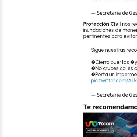
— Secretaría de Ge
Protección Civil
nos re
inundaciones de manera
pertinentes para evita
Sigue nuestras re
�Cierra puertas �
�No cruces calles 
�Porta un impermea
pic.twitter.com/AL
— Secretaría de Ge
Te recomendamo