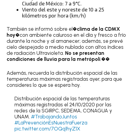
Ciudad de México: 7 a 9°C.
Viento del este y noreste de 10 a 25
kilómetros por hora (km/h)
También se informó sobre el�
clima de la CDMX
hoy
�con ambiente caluroso en el día y fresco a frío
durante la noche y al amanecer; además, se prevé
cielo despejado a medio nublado con altos índices
de radiación Ultravioleta.
No se presentan
condiciones de lluvia para la metrópoli
.��
Además, recuerda la distribución espacial de las
temperaturas máximas registradas ayer, para que
consideres lo que se espera hoy.
Distribución espacial de las temperaturas
máximas registradas el 24/10/2020 por las
redes de la SGIRPC, SEDEMA, CONAGUA y
UNAM.
#TrabajandoJuntos
#LaPrevenciónEsNuestraFuerza
pic.twitter.com/7OQq1hyZ1X