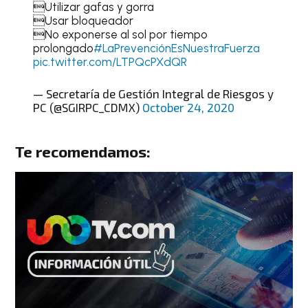
Utilizar gafas y gorra
Usar bloqueador
No exponerse al sol por tiempo
prolongado
#LaPrevenciónEsNuestraFuerza
pic.twitter.com/LTPQcPXdQR
— Secretaría de Gestión Integral de Riesgos y
PC (@SGIRPC_CDMX)
October 24, 2020
Te recomendamos: