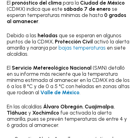
El
pronóstico del clima
para la
Ciudad de México
(CDMX) indica que este
sábado 7 de enero
se
esperan temperaturas mínimas de hasta
0 grados
al amanecer
.
Debido a las
heladas
que se esperan en algunos
puntos de la CDMX,
Protección Civil
activó la alerta
amarilla y naranja por
bajas temperaturas
en siete
alcaldías.
El
Servicio Metereológico Nacional
(SMN) detalló
en su informe más reciente que la temperatura
mínima estimada al amanecer en la CDMX irá de los
6 a los 8 °C y de 0 a 5 °C con heladas en zonas altas
que rodean al
Valle de México
.
En las alcaldías
Álvaro Obregón
,
Cuajimalpa
,
Tláhuac
y
Xochimilco
fue activada la alerta
amarilla, pues se prevén temperaturas de entre 4 y
6 grados al amanecer.