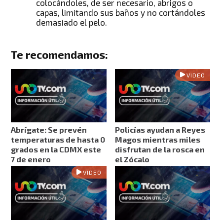
colocándoles, de ser necesario, abrigos o
capas, limitando sus baños y no cortándoles
demasiado el pelo.
Te recomendamos:
VIDEO
Abrígate: Se prevén
Policías ayudan a Reyes
temperaturas de hasta 0
Magos mientras miles
grados en la CDMX este
disfrutan de la rosca en
7 de enero
el Zócalo
VIDEO