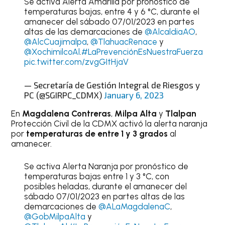
Se activa Alerta Amarilla por pronóstico de
temperaturas bajas, entre 4 y 6 °C, durante el
amanecer del sábado 07/01/2023 en partes
altas de las demarcaciones de
@AlcaldiaAO
,
@AlcCuajimalpa
,
@TlahuacRenace
y
@XochimilcoAl
.
#LaPrevenciónEsNuestraFuerza
pic.twitter.com/zvgGItHjaV
— Secretaría de Gestión Integral de Riesgos y
PC (@SGIRPC_CDMX)
January 6, 2023
En
Magdalena Contreras
,
Milpa Alta
y
Tlalpan
Protección Civil de la CDMX activó la alerta naranja
por
temperaturas de entre 1 y 3 grados
al
amanecer.
Se activa Alerta Naranja por pronóstico de
temperaturas bajas entre 1 y 3 °C, con
posibles heladas, durante el amanecer del
sábado 07/01/2023 en partes altas de las
demarcaciones de
@ALaMagdalenaC
,
@GobMilpaAlta
y