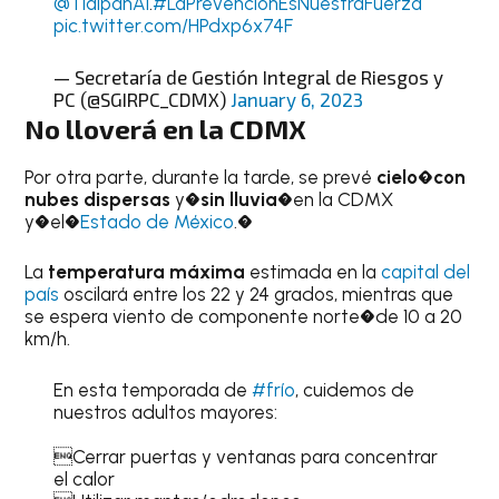
@TlalpanAl
.
#LaPrevenciónEsNuestraFuerza
pic.twitter.com/HPdxp6x74F
— Secretaría de Gestión Integral de Riesgos y
PC (@SGIRPC_CDMX)
January 6, 2023
No lloverá en la CDMX
Por otra parte, durante la tarde, se prevé
cielo�con
nubes dispersas
y�
sin lluvia
�en la CDMX
y�el�
Estado de México
.�
La
temperatura máxima
estimada en la
capital del
país
oscilará entre los 22 y 24 grados, mientras que
se espera viento de componente norte�de 10 a 20
km/h.
En esta temporada de
#frío
, cuidemos de
nuestros adultos mayores:
Cerrar puertas y ventanas para concentrar
el calor