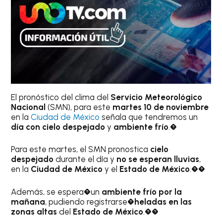
El pronóstico del clima del
Servicio Meteorológico
Nacional
(SMN), para este
martes 10 de noviembre
en la
Ciudad de México
señala que tendremos un
día con cielo despejado
y
ambiente frío
.�
Para este martes, el SMN pronostica
cielo
despejado
durante el día y
no se esperan lluvias
,
en la
Ciudad de México
y el
Estado de México
.��
Además, se espera�un
ambiente frío por la
mañana
, pudiendo registrarse�
heladas en las
zonas altas
del
Estado de México
.��