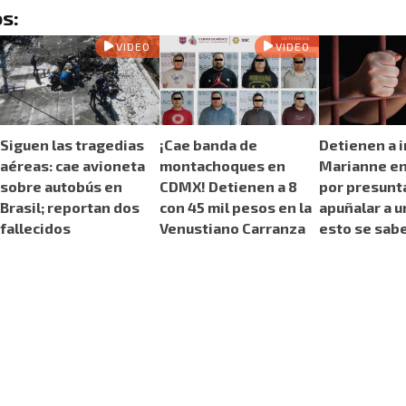
s:
VIDEO
VIDEO
Siguen las tragedias
¡Cae banda de
Detienen a 
aéreas: cae avioneta
montachoques en
Marianne en
sobre autobús en
CDMX! Detienen a 8
por presun
Brasil; reportan dos
con 45 mil pesos en la
apuñalar a u
fallecidos
Venustiano Carranza
esto se sab