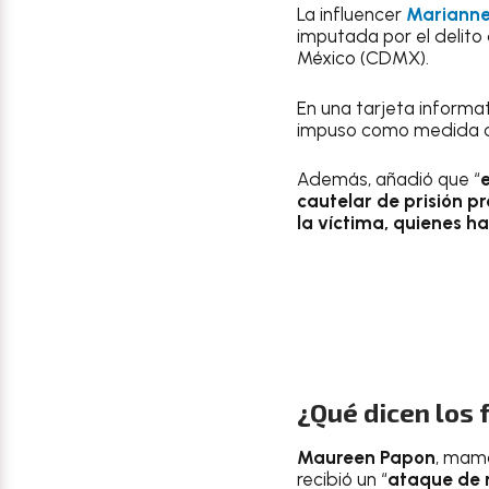
La influencer
Marianne
imputada por el delito 
México (CDMX).
En una tarjeta informati
impuso como medida ca
Además, añadió que “
e
cautelar de prisión 
la víctima, quienes h
¿Qué dicen los 
Maureen Papon
, mamá
recibió un “
ataque de m