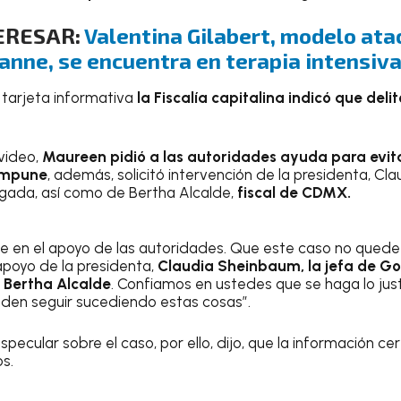
ERESAR:
Valentina Gilabert, modelo ata
anne, se encuentra en terapia intensiva
a tarjeta informativa
la Fiscalía capitalina indicó que deli
video,
Maureen pidió a las autoridades ayuda para evit
 impune
, además, solicitó intervención de la presidenta, Cl
gada, así como de Bertha Alcalde,
fiscal de CDMX.
 en el apoyo de las autoridades. Que este caso no quede
 apoyo de la presidenta,
Claudia Sheinbaum, la jefa de Go
l Bertha Alcalde
. Confiamos en ustedes que se haga lo jus
den seguir sucediendo estas cosas”.
 especular sobre el caso, por ello, dijo, que la información c
s.