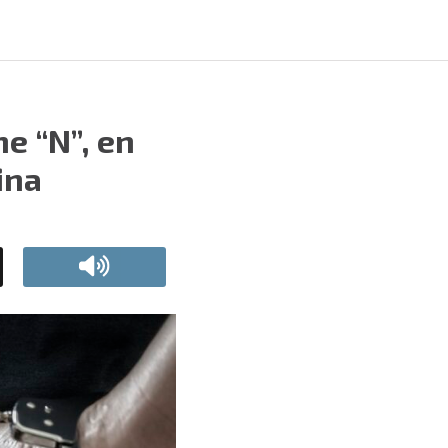
e “N”, en
ina