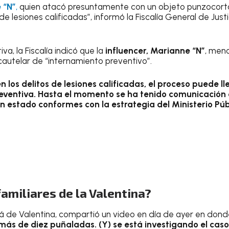
 “N”
,
quien atacó presuntamente con un objeto punzocortan
de lesiones calificadas”, informó la Fiscalía General de Just
va, la Fiscalía indicó que la
influencer, Marianne “N”
, meno
utelar de “internamiento preventivo”.
n los delitos de lesiones calificadas, el proceso puede l
preventiva. Hasta el momento se ha tenido comunicación
an estado conformes con la estrategia del Ministerio Púb
familiares de la Valentina?
 de Valentina, compartió un video en día de ayer en donde
ás de diez puñaladas. (Y) se está investigando el cas