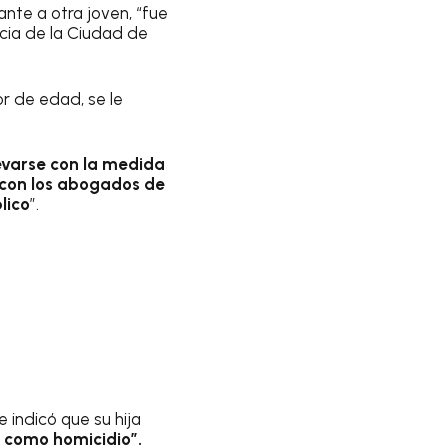
te a otra joven, “fue
icia de la Ciudad de
r de edad, se le
levarse con la medida
 con los abogados de
lico
”.
 indicó que su hija
o como homicidio”.