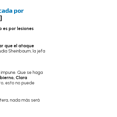
cada por
]
to es por lesiones
ar que el ataque
audia Sheinbaum, la jefa
 impune. Que se haga
bierno, Clara
to, esto no puede
ertera, nada más será