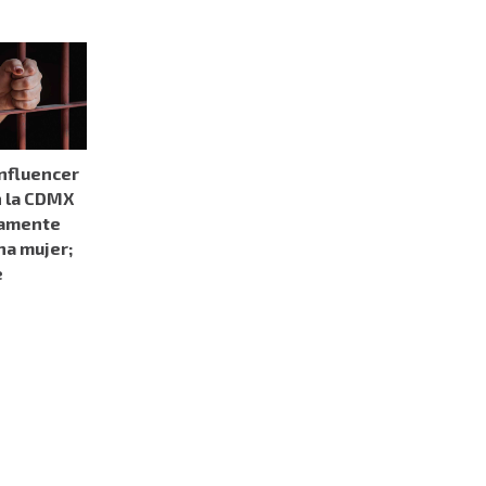
influencer
 la CDMX
tamente
na mujer;
e