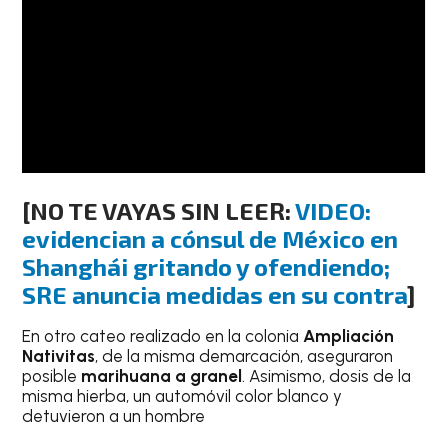
[NO TE VAYAS SIN LEER:
VIDEO:
evidencian a cónsul de México en
Shanghái gritando y ofendiendo;
SRE anuncia medidas en su contra
]
En otro cateo realizado en la colonia
Ampliación
Nativitas
, de la misma demarcación, aseguraron
posible
marihuana a granel
. Asimismo, dosis de la
misma hierba, un automóvil color blanco y
detuvieron a un hombre