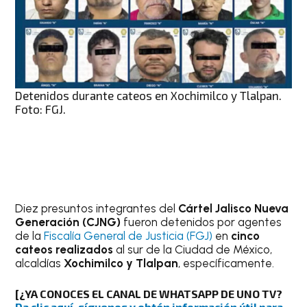
Detenidos durante cateos en Xochimilco y Tlalpan.
Foto: FGJ.
Diez presuntos integrantes del
Cártel Jalisco Nueva
Generación (CJNG)
fueron detenidos por agentes
de la
Fiscalía General de Justicia (FGJ)
en
cinco
cateos realizados
al sur de la Ciudad de México,
alcaldías
Xochimilco y Tlalpan
, específicamente.
[¿YA CONOCES EL CANAL DE WHATSAPP DE UNO TV?
Da clic aquí, síguenos y obtén información útil para