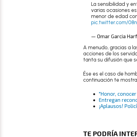
La sensibilidad y e
varias ocasiones es
menor de edad con d
pic.twitter.com/08
— Omar Garcia Har
A menudo, gracias a la
acciones de los servido
tanta su difusión que 
Ése es el caso de homb
continuación te mostra
"Honor, conocer 
Entregan recono
¡Aplausos! Poli
TE PODRÍA INT