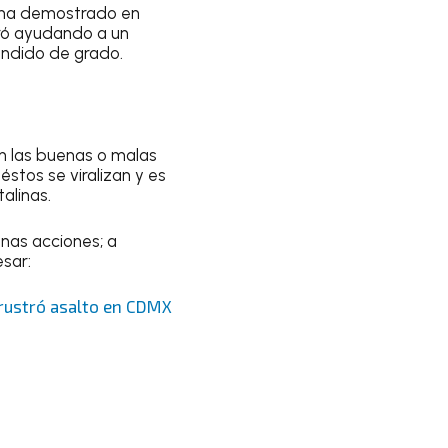
 ha demostrado en
tró ayudando a un
endido de grado.
an las buenas o malas
stos se viralizan y es
alinas.
enas acciones; a
sar:
 frustró asalto en CDMX