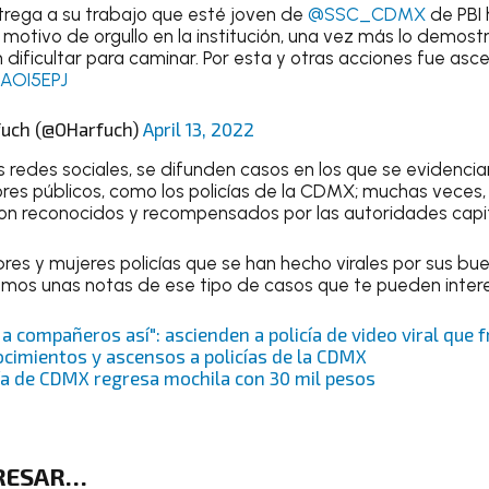
ntrega a su trabajo que esté joven de
@SSC_CDMX
de PBI
 motivo de orgullo en la institución, una vez más lo demos
ificultar para caminar. Por esta y otras acciones fue asc
nAOI5EPJ
fuch (@OHarfuch)
April 13, 2022
s redes sociales, se difunden casos en los que se evidenci
res públicos, como los policías de la CDMX; muchas veces, é
son reconocidos y recompensados por las autoridades capit
res y mujeres policías que se han hecho virales por sus bu
mos unas notas de ese tipo de casos que te pueden intere
a compañeros así": ascienden a policía de video viral que
cimientos y ascensos a policías de la CDMX
cía de CDMX regresa mochila con 30 mil pesos
ERESAR…