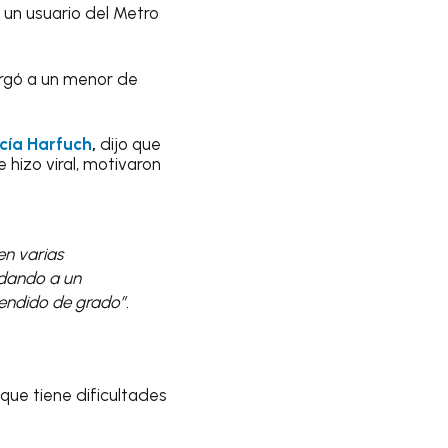
 un usuario del Metro
rgó a un menor de
ía Harfuch
,
dijo que
 hizo viral, motivaron
en varias
udando a un
cendido de grado”.
que tiene dificultades