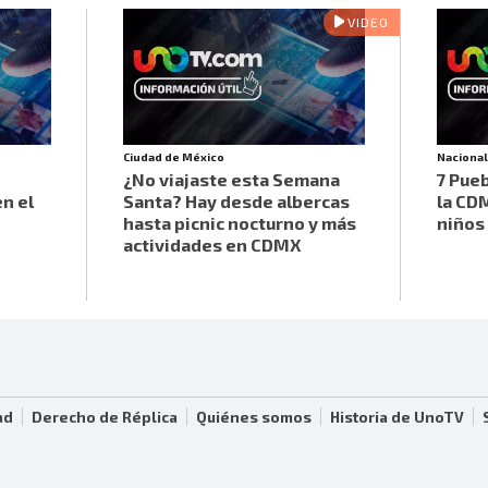
VIDEO
Ciudad de México
Naciona
¿No viajaste esta Semana
7 Pue
en el
Santa? Hay desde albercas
la CDM
hasta picnic nocturno y más
niños
actividades en CDMX
ad
Derecho de Réplica
Quiénes somos
Historia de UnoTV