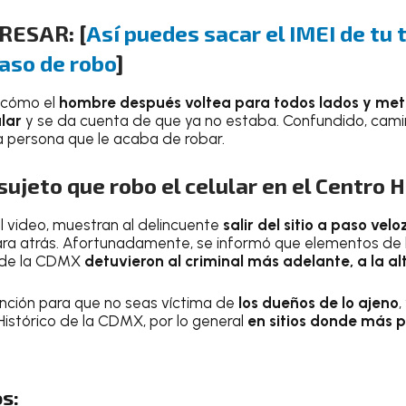
RESAR: [
Así puedes sacar el IMEI de tu 
aso de robo
]
a cómo el
hombre después voltea para todos lados y met
ular
y se da cuenta de que ya no estaba. Confundido, cami
la persona que le acaba de robar.
sujeto que robo el celular en el Centro H
l video, muestran al delincuente
salir del sitio a paso velo
ara atrás. Afortunadamente, se informó que elementos de 
 de la CDMX
detuvieron al criminal más adelante, a la alt
nción para que no seas víctima de
los dueños de lo ajeno
,
Histórico de la CDMX, por lo general
en sitios donde más 
s: