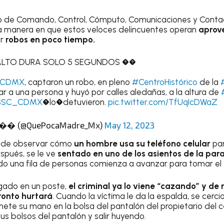
o de Comando, Control, Cómputo, Comunicaciones y Conta
a manera en que estos veloces delincuentes operan
aprov
er
robos en poco tiempo.
ALTO DURA SOLO 5 SEGUNDOS ��
CDMX
, captaron un robo, en pleno
#CentroHistórico
de la
ar a una persona y huyó por calles aledañas, a la altura de
SSC_CDMX
�lo�detuvieron.
pic.twitter.com/TfUqIcDWaZ
e �� (@QuePocaMadre_Mx)
May 12, 2023
uede observar cómo
un hombre usa su teléfono celular
pa
pués, se le ve
sentado en uno de los asientos de la pa
o una fila de personas comienza a avanzar para tomar el 
rgado en un poste,
el criminal ya lo viene “cazando” y de 
ronto hurtará
. Cuando la víctima le da la espalda, se cerci
ete su mano en la bolsa del pantalón del propietario del c
sus bolsos del pantalón y salir huyendo.