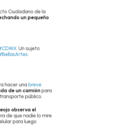
cto Ciudadano de la
echando un pequeño
#CDMX
. Un sujeto
#BellasArtes
.
ra hacer una
breve
rada de un camión
para
transporte público.
reojo observa el
ora de que nadie lo mire
elular para luego