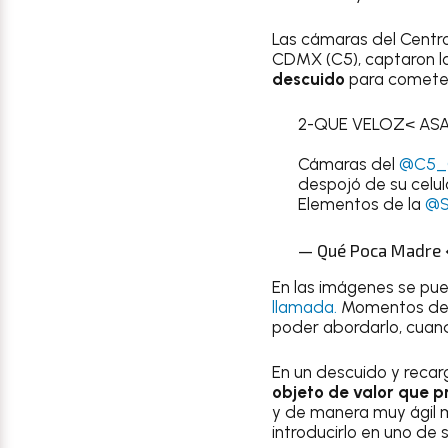
Las cámaras del Centr
CDMX (C5), captaron l
descuido
para comet
2-QUE VELOZ< AS
Cámaras del
@C5_
despojó de su celul
Elementos de la
@
— Qué Poca Madr
En las imágenes se p
llamada.
Momentos des
poder abordarlo, cuand
En un descuido y reca
objeto de valor que p
y de manera muy ágil m
introducirlo en uno de 