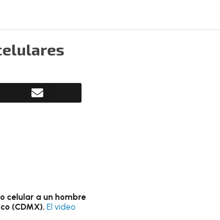
celulares
no celular a un hombre
ico (CDMX).
El video